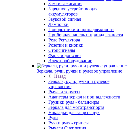
Замки зажигания
Зарядное устройство для
аккумуляторов
Звуковой сигнал
Лампочки
Поворотники и принадлежности
Приборная панель и принадлежности
Реле Регулятора
Розетки и кнопки
Стопсигналы
Фары и доп.свет
Электрооборудование
Зеркала, рули, ручки и рулевое управление
Назад
Зеркала, рули, ручки и рулевое
управление
Рычаги тормоза
Адаптеры зеркал и принадлежности
Грузики руля - балансиры
Зеркала для мототранспорта
Накладки для защиты рук
Рули
Ручки руля - грипсы
Рычаги Сцепления