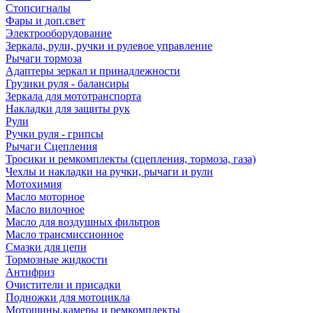
Стопсигналы
Фары и доп.свет
Электрооборудование
Зеркала, рули, ручки и рулевое управление
Рычаги тормоза
Адаптеры зеркал и принадлежности
Грузики руля - балансиры
Зеркала для мототранспорта
Накладки для защиты рук
Рули
Ручки руля - грипсы
Рычаги Сцепления
Тросики и ремкомплекты (сцепления, тормоза, газа)
Чехлы и накладки на ручки, рычаги и рули
Мотохимия
Масло моторное
Масло вилочное
Масло для воздушных фильтров
Масло трансмиссионное
Смазки для цепи
Тормозные жидкости
Антифриз
Очистители и присадки
Подножки для мотоцикла
Мотошины,камеры и ремкомплекты