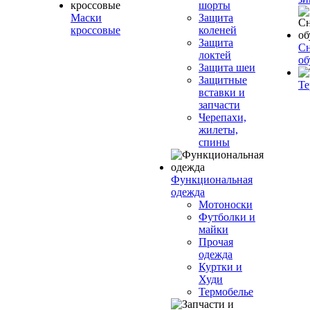
шорты
Маски
Защита
кроссовые
коленей
Защита
Сн
локтей
об
Защита шеи
Защитные
Те
вставки и
запчасти
Черепахи,
жилеты,
спины
Функциональная
одежда
Мотоноски
Футболки и
майки
Прочая
одежда
Куртки и
Худи
Термобелье