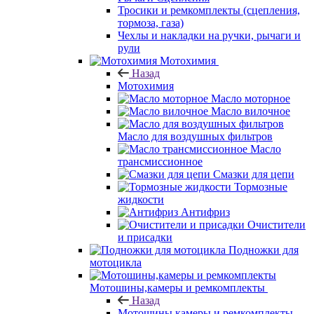
Тросики и ремкомплекты (сцепления,
тормоза, газа)
Чехлы и накладки на ручки, рычаги и
рули
Мотохимия
Назад
Мотохимия
Масло моторное
Масло вилочное
Масло для воздушных фильтров
Масло
трансмиссионное
Смазки для цепи
Тормозные
жидкости
Антифриз
Очистители
и присадки
Подножки для
мотоцикла
Мотошины,камеры и ремкомплекты
Назад
Мотошины,камеры и ремкомплекты