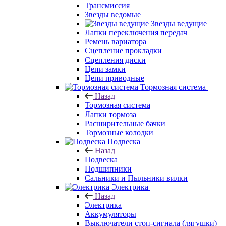
Трансмиссия
Звезды ведомые
Звезды ведущие
Лапки переключения передач
Ремень вариатора
Сцепление прокладки
Сцепления диски
Цепи замки
Цепи приводные
Тормозная система
Назад
Тормозная система
Лапки тормоза
Расширительные бачки
Тормозные колодки
Подвеска
Назад
Подвеска
Подшипники
Сальники и Пыльники вилки
Электрика
Назад
Электрика
Аккумуляторы
Выключатели стоп-сигнала (лягушки)