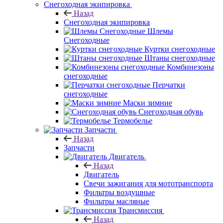
Снегоходная экипировка
Назад
Снегоходная экипировка
Шлемы
Снегоходные
Куртки снегоходные
Штаны снегоходные
Комбинезоны
снегоходные
Перчатки
снегоходные
Маски зимние
Снегоходная обувь
Термобелье
Запчасти
Назад
Запчасти
Двигатель
Назад
Двигатель
Свечи зажигания для мототранспорта
Фильтры воздушные
Фильтры масляные
Трансмиссия
Назад