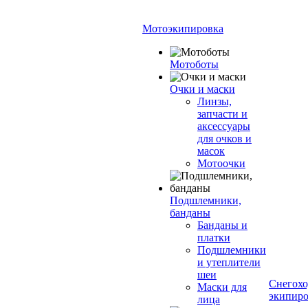
Мотоэкипировка
Мотоботы
Очки и маски
Линзы,
запчасти и
аксессуары
для очков и
масок
Мотоочки
Подшлемники,
банданы
Банданы и
платки
Подшлемники
и утеплители
шеи
Снегохо
Маски для
экипиро
лица