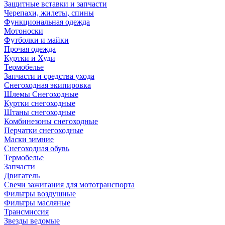
Защитные вставки и запчасти
Черепахи, жилеты, спины
Функциональная одежда
Мотоноски
Футболки и майки
Прочая одежда
Куртки и Худи
Термобелье
Запчасти и средства ухода
Снегоходная экипировка
Шлемы Снегоходные
Куртки снегоходные
Штаны снегоходные
Комбинезоны снегоходные
Перчатки снегоходные
Маски зимние
Снегоходная обувь
Термобелье
Запчасти
Двигатель
Свечи зажигания для мототранспорта
Фильтры воздушные
Фильтры масляные
Трансмиссия
Звезды ведомые