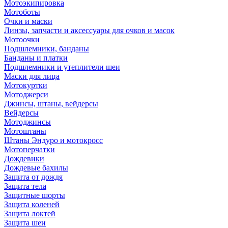
Мотоэкипировка
Мотоботы
Очки и маски
Линзы, запчасти и аксессуары для очков и масок
Мотоочки
Подшлемники, банданы
Банданы и платки
Подшлемники и утеплители шеи
Маски для лица
Мотокуртки
Мотоджерси
Джинсы, штаны, вейдерсы
Вейдерсы
Мотоджинсы
Мотоштаны
Штаны Эндуро и мотокросс
Мотоперчатки
Дождевики
Дождевые бахилы
Защита от дождя
Защита тела
Защитные шорты
Защита коленей
Защита локтей
Защита шеи