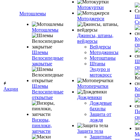
Мотокуртки
Мотошлемы
Ш
Мотоджерси
Сн
Мотошлемы
Джинсы, штаны,
Ку
вейдерсы
сн
Вейдерсы
Шлемы
Мотоджинсы
Велосипедные
Мотоштаны
Ш
закрытые
Штаны
сн
Эндуро и
мотокросс
Шлемы
Мотоперчатки
Акции
К
Велосипедные
сн
открытые
Дождевики
Дождевые
бахилы
Пе
Защита от
сн
Визоры,
дождя
пинлоки,
запчасти
Защита тела
М
Защитные
зи