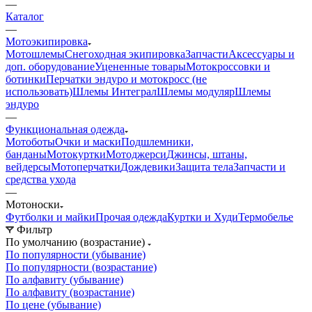
—
Каталог
—
Мотоэкипировка
Мотошлемы
Снегоходная экипировка
Запчасти
Аксессуары и
доп. оборудование
Уцененные товары
Мотокроссовки и
ботинки
Перчатки эндуро и мотокросс (не
использовать)
Шлемы Интеграл
Шлемы модуляр
Шлемы
эндуро
—
Функциональная одежда
Мотоботы
Очки и маски
Подшлемники,
банданы
Мотокуртки
Мотоджерси
Джинсы, штаны,
вейдерсы
Мотоперчатки
Дождевики
Защита тела
Запчасти и
средства ухода
—
Мотоноски
Футболки и майки
Прочая одежда
Куртки и Худи
Термобелье
Фильтр
По умолчанию (возрастание)
По популярности (убывание)
По популярности (возрастание)
По алфавиту (убывание)
По алфавиту (возрастание)
По цене (убывание)