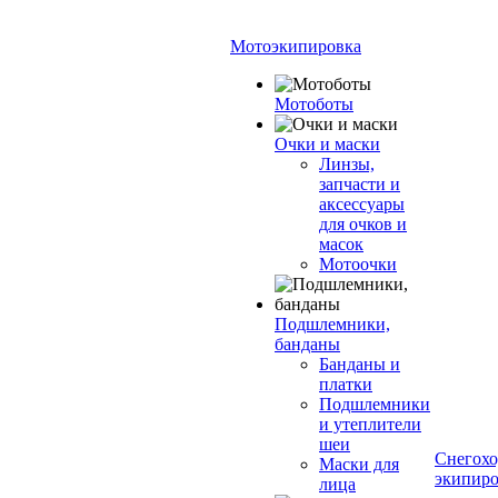
Мотоэкипировка
Мотоботы
Очки и маски
Линзы,
запчасти и
аксессуары
для очков и
масок
Мотоочки
Подшлемники,
банданы
Банданы и
платки
Подшлемники
и утеплители
шеи
Снегохо
Маски для
экипиро
лица