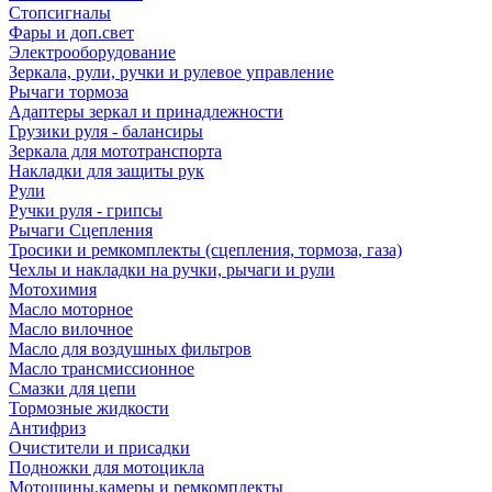
Стопсигналы
Фары и доп.свет
Электрооборудование
Зеркала, рули, ручки и рулевое управление
Рычаги тормоза
Адаптеры зеркал и принадлежности
Грузики руля - балансиры
Зеркала для мототранспорта
Накладки для защиты рук
Рули
Ручки руля - грипсы
Рычаги Сцепления
Тросики и ремкомплекты (сцепления, тормоза, газа)
Чехлы и накладки на ручки, рычаги и рули
Мотохимия
Масло моторное
Масло вилочное
Масло для воздушных фильтров
Масло трансмиссионное
Смазки для цепи
Тормозные жидкости
Антифриз
Очистители и присадки
Подножки для мотоцикла
Мотошины,камеры и ремкомплекты