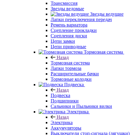
Трансмиссия
Звезды ведомые
Звезды ведущие
Лапки переключения передач
Ремень вариатора
Сцепление прокладки
Сцепления диски
Цепи замки
Цепи приводные
Тормозная система
Назад
Тормозная система
Лапки тормоза
Расширительные бачки
Тормозные колодки
Подвеска
Назад
Подвеска
Подшипники
Сальники и Пыльники вилки
Электрика
Назад
Электрика
Аккумуляторы
Выключатели стоп-сигнала (лягушки)