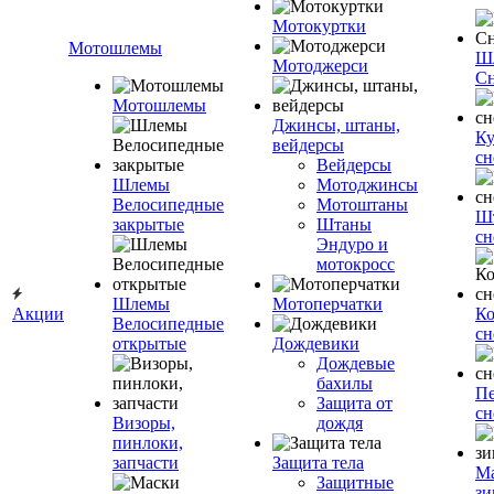
Мотокуртки
Мотошлемы
Ш
Мотоджерси
Сн
Мотошлемы
Джинсы, штаны,
Ку
вейдерсы
сн
Вейдерсы
Шлемы
Мотоджинсы
Велосипедные
Мотоштаны
Ш
закрытые
Штаны
сн
Эндуро и
мотокросс
Шлемы
Мотоперчатки
Акции
К
Велосипедные
сн
открытые
Дождевики
Дождевые
бахилы
Пе
Защита от
сн
Визоры,
дождя
пинлоки,
запчасти
Защита тела
М
Защитные
зи