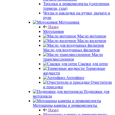
Тросики и ремкомплекты (сцепления,
тормоза, газа)
Чехлы и накладки на ручки, рычаги и
рули
Мотохимия
Назад
Мотохимия
Масло моторное
Масло вилочное
Масло для воздушных фильтров
Масло
трансмиссионное
Смазки для цепи
Тормозные
жидкости
Антифриз
Очистители
и присадки
Подножки для
мотоцикла
Мотошины,камеры и ремкомплекты
Назад
Мотошины,камеры и ремкомплекты