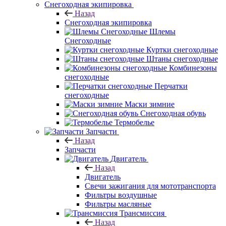
Снегоходная экипировка
Назад
Снегоходная экипировка
Шлемы
Снегоходные
Куртки снегоходные
Штаны снегоходные
Комбинезоны
снегоходные
Перчатки
снегоходные
Маски зимние
Снегоходная обувь
Термобелье
Запчасти
Назад
Запчасти
Двигатель
Назад
Двигатель
Свечи зажигания для мототранспорта
Фильтры воздушные
Фильтры масляные
Трансмиссия
Назад