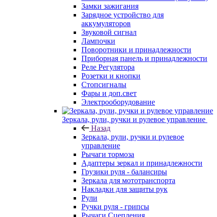
Замки зажигания
Зарядное устройство для
аккумуляторов
Звуковой сигнал
Лампочки
Поворотники и принадлежности
Приборная панель и принадлежности
Реле Регулятора
Розетки и кнопки
Стопсигналы
Фары и доп.свет
Электрооборудование
Зеркала, рули, ручки и рулевое управление
Назад
Зеркала, рули, ручки и рулевое
управление
Рычаги тормоза
Адаптеры зеркал и принадлежности
Грузики руля - балансиры
Зеркала для мототранспорта
Накладки для защиты рук
Рули
Ручки руля - грипсы
Рычаги Сцепления