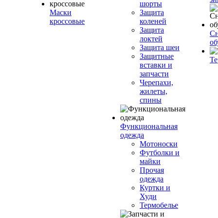
шорты
Маски
Защита
кроссовые
коленей
Защита
Сн
локтей
об
Защита шеи
Защитные
Те
вставки и
запчасти
Черепахи,
жилеты,
спины
Функциональная
одежда
Мотоноски
Футболки и
майки
Прочая
одежда
Куртки и
Худи
Термобелье