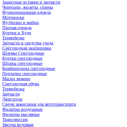
Защитные вставки и запчасти
Черепахи, жилеты, спины
Функциональная одежда
Мотоноски
Футболки и майки
Прочая одежда
Куртки и Худи
Термобелье
Запчасти и средства ухода
Снегоходная экипировка
Шлемы Снегоходные
Куртки снегоходные
Штаны снегоходные
Комбинезоны снегоходные
Перчатки снегоходные
Маски зимние
Снегоходная обувь
Термобелье
Запчасти
Двигатель
Свечи зажигания для мототранспорта
Фильтры воздушные
Фильтры масляные
Трансмиссия
Звезды ведомые