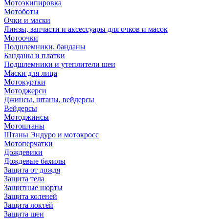
Мотоэкипировка
Мотоботы
Очки и маски
Линзы, запчасти и аксессуары для очков и масок
Мотоочки
Подшлемники, банданы
Банданы и платки
Подшлемники и утеплители шеи
Маски для лица
Мотокуртки
Мотоджерси
Джинсы, штаны, вейдерсы
Вейдерсы
Мотоджинсы
Мотоштаны
Штаны Эндуро и мотокросс
Мотоперчатки
Дождевики
Дождевые бахилы
Защита от дождя
Защита тела
Защитные шорты
Защита коленей
Защита локтей
Защита шеи