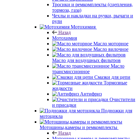
Тросики и ремкомплекты (сцепления,
тормоза, газа)
Чехлы и накладки на ручки, рычаги и
рули
Мотохимия
Назад
Мотохимия
Масло моторное
Масло вилочное
Масло для воздушных фильтров
Масло
трансмиссионное
Смазки для цепи
Тормозные
жидкости
Антифриз
Очистители
и присадки
Подножки для
мотоцикла
Мотошины,камеры и ремкомплекты
Назад
Мотошины,камеры и ремкомплекты