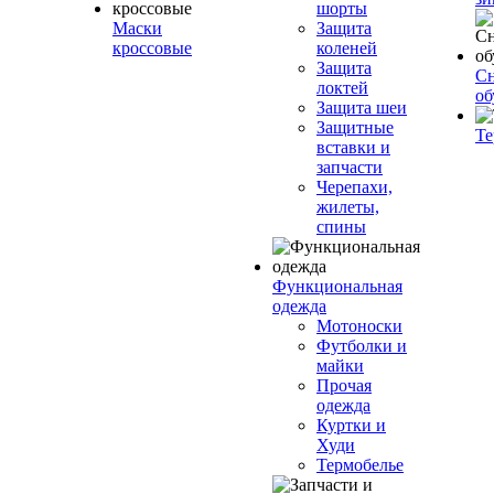
шорты
Маски
Защита
кроссовые
коленей
Защита
Сн
локтей
об
Защита шеи
Защитные
Те
вставки и
запчасти
Черепахи,
жилеты,
спины
Функциональная
одежда
Мотоноски
Футболки и
майки
Прочая
одежда
Куртки и
Худи
Термобелье