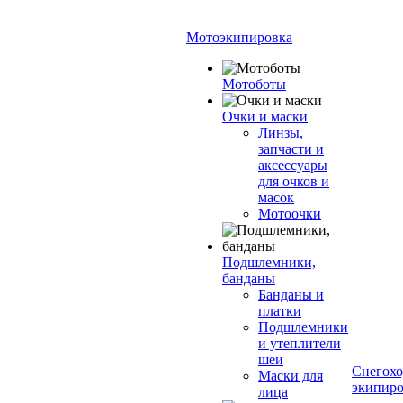
Мотоэкипировка
Мотоботы
Очки и маски
Линзы,
запчасти и
аксессуары
для очков и
масок
Мотоочки
Подшлемники,
банданы
Банданы и
платки
Подшлемники
и утеплители
шеи
Снегохо
Маски для
экипиро
лица