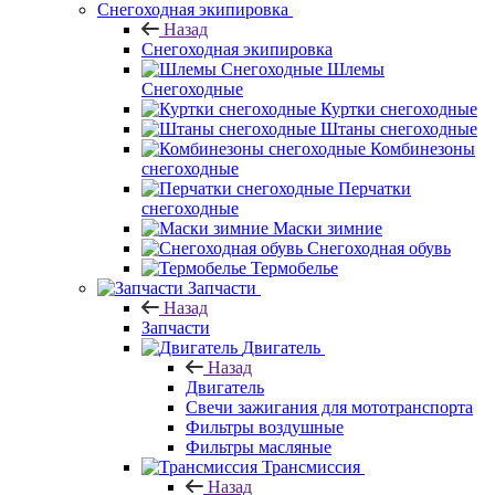
Снегоходная экипировка
Назад
Снегоходная экипировка
Шлемы
Снегоходные
Куртки снегоходные
Штаны снегоходные
Комбинезоны
снегоходные
Перчатки
снегоходные
Маски зимние
Снегоходная обувь
Термобелье
Запчасти
Назад
Запчасти
Двигатель
Назад
Двигатель
Свечи зажигания для мототранспорта
Фильтры воздушные
Фильтры масляные
Трансмиссия
Назад