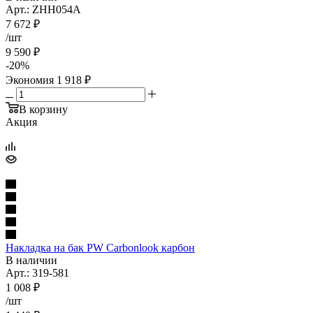
Арт.: ZHH054A
7 672
₽
/шт
9 590
₽
-
20
%
Экономия
1 918
₽
В корзину
Акция
Накладка на бак PW Carbonlook карбон
В наличии
Арт.: 319-581
1 008
₽
/шт