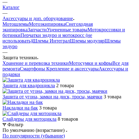
—
Каталог
—
Аксессуары и доп. оборудование
Мотошлемы
Мотоэкипировка
Снегоходная
экипировка
Запчасти
Уцененные товары
Мотокроссовки и
ботинки
Перчатки эндуро и мотокросс (не
использовать)
Шлемы Интеграл
Шлемы модуляр
Шлемы
эндуро
—
Защита техники
Хранение и перевозка техники
Мотосумки и кофры
Все для
ремонта
Смартфоны Крепление и аксессуары
Аксессуары и
подарки
Защита для квадроцикла
2 товара
Защита от угона, замки на диск, тросы, маячки
3 товара
Накладки на бак
3 товара
Слайдеры для мотоцикла
8 товаров
Фильтр
По умолчанию (возрастание)
По популярности (убывание)