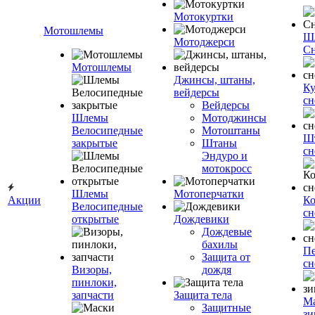
Мотокуртки
Мотошлемы
Ш
Мотоджерси
Сн
Мотошлемы
Джинсы, штаны,
Ку
вейдерсы
сн
Вейдерсы
Шлемы
Мотоджинсы
Велосипедные
Мотоштаны
Ш
закрытые
Штаны
сн
Эндуро и
мотокросс
Шлемы
Мотоперчатки
Акции
К
Велосипедные
сн
открытые
Дождевики
Дождевые
бахилы
Пе
Защита от
сн
Визоры,
дождя
пинлоки,
запчасти
Защита тела
М
Защитные
зи