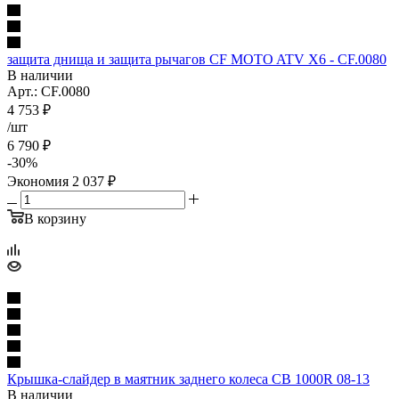
защита днища и защита рычагов CF MOTO ATV X6 - CF.0080
В наличии
Арт.: CF.0080
4 753
₽
/шт
6 790
₽
-
30
%
Экономия
2 037
₽
В корзину
Крышка-слайдер в маятник заднего колеса CB 1000R 08-13
В наличии