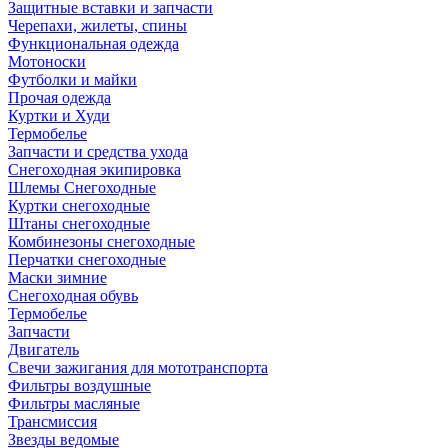
Защитные вставки и запчасти
Черепахи, жилеты, спины
Функциональная одежда
Мотоноски
Футболки и майки
Прочая одежда
Куртки и Худи
Термобелье
Запчасти и средства ухода
Снегоходная экипировка
Шлемы Снегоходные
Куртки снегоходные
Штаны снегоходные
Комбинезоны снегоходные
Перчатки снегоходные
Маски зимние
Снегоходная обувь
Термобелье
Запчасти
Двигатель
Свечи зажигания для мототранспорта
Фильтры воздушные
Фильтры масляные
Трансмиссия
Звезды ведомые