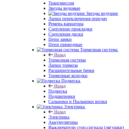
Трансмиссия
Звезды ведомые
Звезды ведущие
Лапки переключения передач
Ремень вариатора
Сцепление прокладки
Сцепления диски
Цепи замки
Цепи приводные
Тормозная система
Назад
Тормозная система
Лапки тормоза
Расширительные бачки
Тормозные колодки
Подвеска
Назад
Подвеска
Подшипники
Сальники и Пыльники вилки
Электрика
Назад
Электрика
Аккумуляторы
Выключатели стоп-сигнала (лягушки)