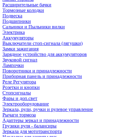
Расширительные бачки
Тормозные колодки
Подвеска
Подшипники
Сальники и Пыльники вилки
Электрика
Аккумуляторы
Выключатели стоп-сигнала (лягушки)
Замки зажигания
Зарядное устройство для аккумуляторов
Звуковой сигнал
Лампочки
Поворотники и принадлежности
Приборная панель и принадлежности
Реле Регулятора
Розетки и кнопки
Стопсигналы
Фары и доп.свет
Электрооборудование
Зеркала, рули, ручки и рулевое управление
Рычаги тормоза
Адаптеры зеркал и принадлежности
Грузики руля - балансиры
Зеркала для мототранспорта
Накладки для защиты рук