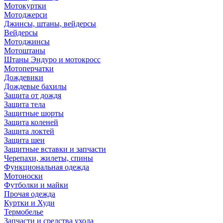
Мотокуртки
Мотоджерси
Джинсы, штаны, вейдерсы
Вейдерсы
Мотоджинсы
Мотоштаны
Штаны Эндуро и мотокросс
Мотоперчатки
Дождевики
Дождевые бахилы
Защита от дождя
Защита тела
Защитные шорты
Защита коленей
Защита локтей
Защита шеи
Защитные вставки и запчасти
Черепахи, жилеты, спины
Функциональная одежда
Мотоноски
Футболки и майки
Прочая одежда
Куртки и Худи
Термобелье
Запчасти и средства ухода