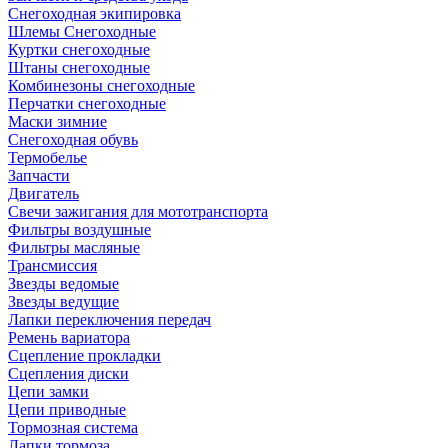
Снегоходная экипировка
Шлемы Снегоходные
Куртки снегоходные
Штаны снегоходные
Комбинезоны снегоходные
Перчатки снегоходные
Маски зимние
Снегоходная обувь
Термобелье
Запчасти
Двигатель
Свечи зажигания для мототранспорта
Фильтры воздушные
Фильтры масляные
Трансмиссия
Звезды ведомые
Звезды ведущие
Лапки переключения передач
Ремень вариатора
Сцепление прокладки
Сцепления диски
Цепи замки
Цепи приводные
Тормозная система
Лапки тормоза