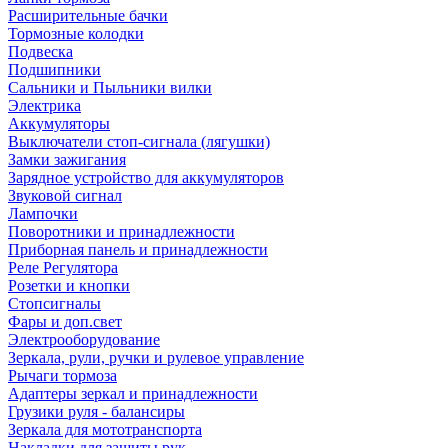
Расширительные бачки
Тормозные колодки
Подвеска
Подшипники
Сальники и Пыльники вилки
Электрика
Аккумуляторы
Выключатели стоп-сигнала (лягушки)
Замки зажигания
Зарядное устройство для аккумуляторов
Звуковой сигнал
Лампочки
Поворотники и принадлежности
Приборная панель и принадлежности
Реле Регулятора
Розетки и кнопки
Стопсигналы
Фары и доп.свет
Электрооборудование
Зеркала, рули, ручки и рулевое управление
Рычаги тормоза
Адаптеры зеркал и принадлежности
Грузики руля - балансиры
Зеркала для мототранспорта
Накладки для защиты рук