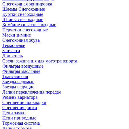
Снегоходная экипировка
Шлемы Снегоходные
Куртки снегоходные
Штаны снегоходные
Комбинезоны снегоходные
Перчатки снегоходные
Маски зимние
Снегоходная обувь
Термобелье
Запчасти
Двигатель
Свечи зажигания для мототранспорта
Фильтры воздушные
Фильтры масляные
Трансмиссия
Звезды ведомые
Звезды ведущие
Лапки переключения передач
Ремень вариатора
Сцепление прокладки
Сцепления диски
Цепи замки
Цепи приводные
Тормозная система
Лапки тормоза