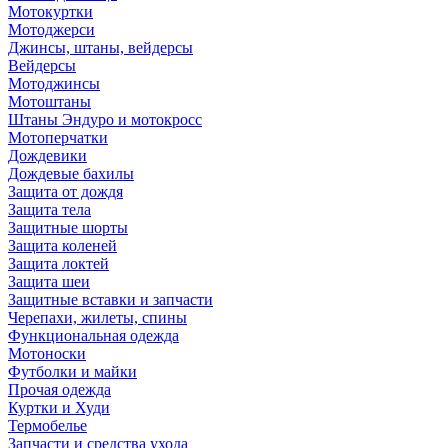
Мотокуртки
Мотоджерси
Джинсы, штаны, вейдерсы
Вейдерсы
Мотоджинсы
Мотоштаны
Штаны Эндуро и мотокросс
Мотоперчатки
Дождевики
Дождевые бахилы
Защита от дождя
Защита тела
Защитные шорты
Защита коленей
Защита локтей
Защита шеи
Защитные вставки и запчасти
Черепахи, жилеты, спины
Функциональная одежда
Мотоноски
Футболки и майки
Прочая одежда
Куртки и Худи
Термобелье
Запчасти и средства ухода