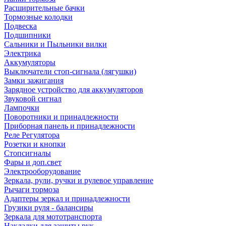
Расширительные бачки
Тормозные колодки
Подвеска
Подшипники
Сальники и Пыльники вилки
Электрика
Аккумуляторы
Выключатели стоп-сигнала (лягушки)
Замки зажигания
Зарядное устройство для аккумуляторов
Звуковой сигнал
Лампочки
Поворотники и принадлежности
Приборная панель и принадлежности
Реле Регулятора
Розетки и кнопки
Стопсигналы
Фары и доп.свет
Электрооборудование
Зеркала, рули, ручки и рулевое управление
Рычаги тормоза
Адаптеры зеркал и принадлежности
Грузики руля - балансиры
Зеркала для мототранспорта
Накладки для защиты рук