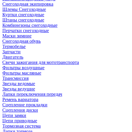
Снегоходная экипировка
Шлемы Снегоходные
Куртки снегоходные
Штаны снегоходные
Комбинезоны снегоходные
Перчатки снегоходные
Маски зимние
Снегоходная обувь
Термобелье
Запчасти
Двигатель
Свечи зажигания для мототранспорта
Фильтры воздушные
Фильтры масляные
Трансмиссия
Звезды ведомые
Звезды ведущие
Лапки переключения передач
Ремень вариатора
Сцепление прокладки
Сцепления диски
Цепи замки
Цепи приводные
Тормозная система
Лапки тормоза