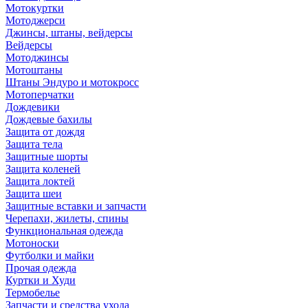
Мотокуртки
Мотоджерси
Джинсы, штаны, вейдерсы
Вейдерсы
Мотоджинсы
Мотоштаны
Штаны Эндуро и мотокросс
Мотоперчатки
Дождевики
Дождевые бахилы
Защита от дождя
Защита тела
Защитные шорты
Защита коленей
Защита локтей
Защита шеи
Защитные вставки и запчасти
Черепахи, жилеты, спины
Функциональная одежда
Мотоноски
Футболки и майки
Прочая одежда
Куртки и Худи
Термобелье
Запчасти и средства ухода