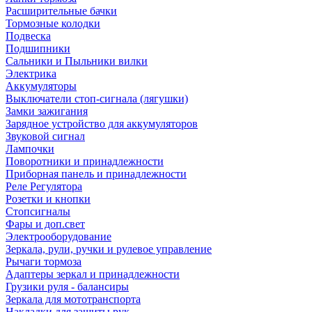
Расширительные бачки
Тормозные колодки
Подвеска
Подшипники
Сальники и Пыльники вилки
Электрика
Аккумуляторы
Выключатели стоп-сигнала (лягушки)
Замки зажигания
Зарядное устройство для аккумуляторов
Звуковой сигнал
Лампочки
Поворотники и принадлежности
Приборная панель и принадлежности
Реле Регулятора
Розетки и кнопки
Стопсигналы
Фары и доп.свет
Электрооборудование
Зеркала, рули, ручки и рулевое управление
Рычаги тормоза
Адаптеры зеркал и принадлежности
Грузики руля - балансиры
Зеркала для мототранспорта
Накладки для защиты рук