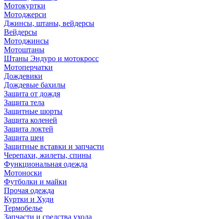
Мотокуртки
Мотоджерси
Джинсы, штаны, вейдерсы
Вейдерсы
Мотоджинсы
Мотоштаны
Штаны Эндуро и мотокросс
Мотоперчатки
Дождевики
Дождевые бахилы
Защита от дождя
Защита тела
Защитные шорты
Защита коленей
Защита локтей
Защита шеи
Защитные вставки и запчасти
Черепахи, жилеты, спины
Функциональная одежда
Мотоноски
Футболки и майки
Прочая одежда
Куртки и Худи
Термобелье
Запчасти и средства ухода