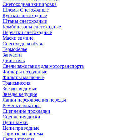
Снегоходная экипировка
Шлемы Снегоходные
Куртки снегоходные
Штаны снегоходные
Комбинезоны снегоходные
Перчатки снегоходные
Маски зимние
Снегоходная обувь
Термобелье
Запчасти
Двигатель
Свечи зажигания для мототранспорта
Фильтры воздушные
Фильтры масляные
Трансмиссия
Звезды ведомые
Звезды ведущие
Лапки переключения передач
Ремень вариатора
Сцепление прокладки
Сцепления диски
Цепи замки
Цепи приводные
Тормозная система
Лапки тормоза