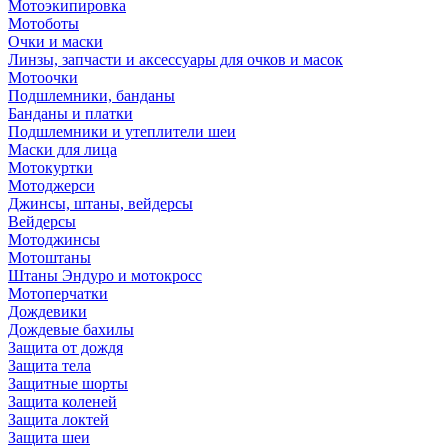
Мотоэкипировка
Мотоботы
Очки и маски
Линзы, запчасти и аксессуары для очков и масок
Мотоочки
Подшлемники, банданы
Банданы и платки
Подшлемники и утеплители шеи
Маски для лица
Мотокуртки
Мотоджерси
Джинсы, штаны, вейдерсы
Вейдерсы
Мотоджинсы
Мотоштаны
Штаны Эндуро и мотокросс
Мотоперчатки
Дождевики
Дождевые бахилы
Защита от дождя
Защита тела
Защитные шорты
Защита коленей
Защита локтей
Защита шеи