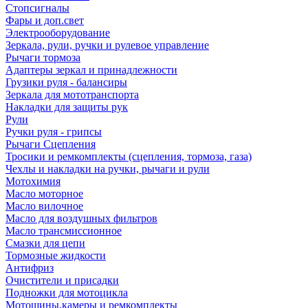
Стопсигналы
Фары и доп.свет
Электрооборудование
Зеркала, рули, ручки и рулевое управление
Рычаги тормоза
Адаптеры зеркал и принадлежности
Грузики руля - балансиры
Зеркала для мототранспорта
Накладки для защиты рук
Рули
Ручки руля - грипсы
Рычаги Сцепления
Тросики и ремкомплекты (сцепления, тормоза, газа)
Чехлы и накладки на ручки, рычаги и рули
Мотохимия
Масло моторное
Масло вилочное
Масло для воздушных фильтров
Масло трансмиссионное
Смазки для цепи
Тормозные жидкости
Антифриз
Очистители и присадки
Подножки для мотоцикла
Мотошины,камеры и ремкомплекты