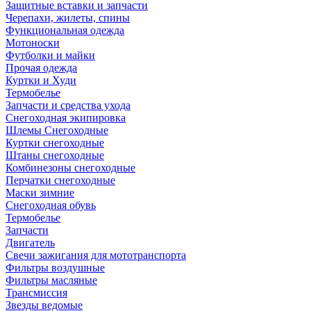
Защитные вставки и запчасти
Черепахи, жилеты, спины
Функциональная одежда
Мотоноски
Футболки и майки
Прочая одежда
Куртки и Худи
Термобелье
Запчасти и средства ухода
Снегоходная экипировка
Шлемы Снегоходные
Куртки снегоходные
Штаны снегоходные
Комбинезоны снегоходные
Перчатки снегоходные
Маски зимние
Снегоходная обувь
Термобелье
Запчасти
Двигатель
Свечи зажигания для мототранспорта
Фильтры воздушные
Фильтры масляные
Трансмиссия
Звезды ведомые