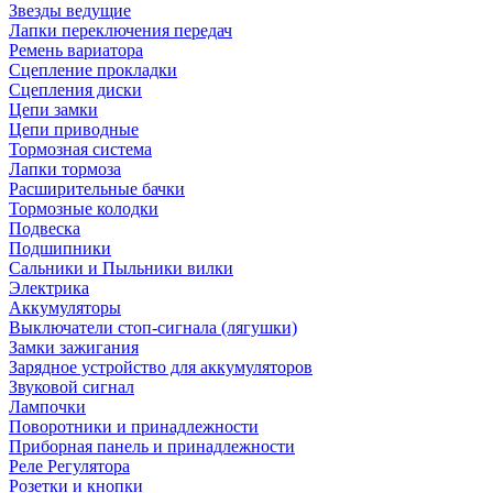
Звезды ведущие
Лапки переключения передач
Ремень вариатора
Сцепление прокладки
Сцепления диски
Цепи замки
Цепи приводные
Тормозная система
Лапки тормоза
Расширительные бачки
Тормозные колодки
Подвеска
Подшипники
Сальники и Пыльники вилки
Электрика
Аккумуляторы
Выключатели стоп-сигнала (лягушки)
Замки зажигания
Зарядное устройство для аккумуляторов
Звуковой сигнал
Лампочки
Поворотники и принадлежности
Приборная панель и принадлежности
Реле Регулятора
Розетки и кнопки