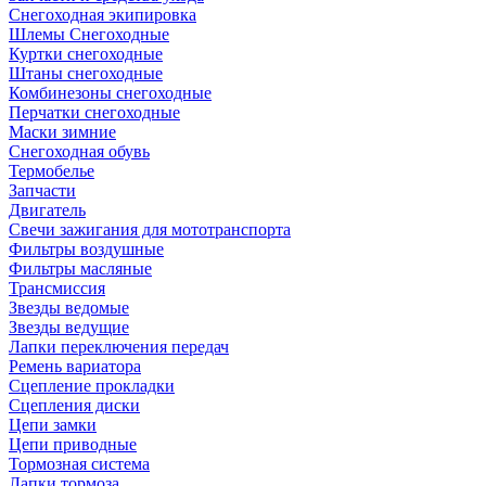
Снегоходная экипировка
Шлемы Снегоходные
Куртки снегоходные
Штаны снегоходные
Комбинезоны снегоходные
Перчатки снегоходные
Маски зимние
Снегоходная обувь
Термобелье
Запчасти
Двигатель
Свечи зажигания для мототранспорта
Фильтры воздушные
Фильтры масляные
Трансмиссия
Звезды ведомые
Звезды ведущие
Лапки переключения передач
Ремень вариатора
Сцепление прокладки
Сцепления диски
Цепи замки
Цепи приводные
Тормозная система
Лапки тормоза