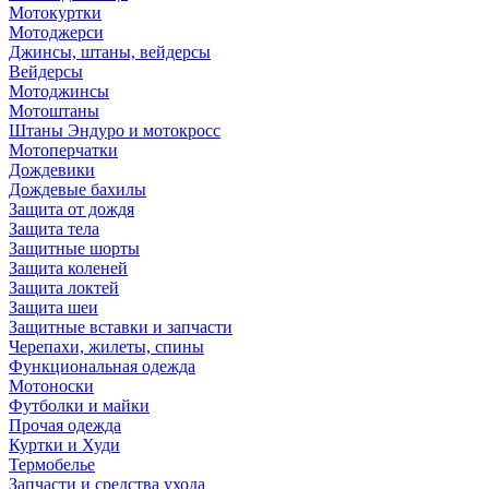
Мотокуртки
Мотоджерси
Джинсы, штаны, вейдерсы
Вейдерсы
Мотоджинсы
Мотоштаны
Штаны Эндуро и мотокросс
Мотоперчатки
Дождевики
Дождевые бахилы
Защита от дождя
Защита тела
Защитные шорты
Защита коленей
Защита локтей
Защита шеи
Защитные вставки и запчасти
Черепахи, жилеты, спины
Функциональная одежда
Мотоноски
Футболки и майки
Прочая одежда
Куртки и Худи
Термобелье
Запчасти и средства ухода