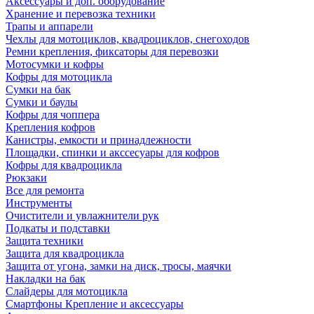
Аксессуары и доп. оборудование
Хранение и перевозка техники
Трапы и аппарели
Чехлы для мотоциклов, квадроциклов, снегоходов
Ремни крепления, фиксаторы для перевозки
Мотосумки и кофры
Кофры для мотоцикла
Сумки на бак
Сумки и баулы
Кофры для чоппера
Крепления кофров
Канистры, емкости и принадлежности
Площадки, спинки и акссесуары для кофров
Кофры для квадроцикла
Рюкзаки
Все для ремонта
Инструменты
Очистители и увлажнители рук
Подкаты и подставки
Защита техники
Защита для квадроцикла
Защита от угона, замки на диск, тросы, маячки
Накладки на бак
Слайдеры для мотоцикла
Смартфоны Крепление и аксессуары