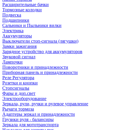
Расширительные бачки
Тормозные колодки
Подвеска
Подшипники
Сальники и Пыльники вилки
Электрика
Аккумуляторы
Выключатели стоп-сигнала (лягушки)
Замки зажигания
Зарядное устройство для аккумуляторов
Звуковой сигнал
Лампочки
Поворотники и принадлежности
Приборная панель и принадлежности
Реле Регулятора
Розетки и кнопки
Стопсигналы
Фары и доп.свет
Электрооборудование
Зеркала, рули, ручки и рулевое управление
Рычаги тормоза
Адаптеры зеркал и принадлежности
Грузики руля - балансиры
Зеркала для мототранспорта
Накладки для защиты рук