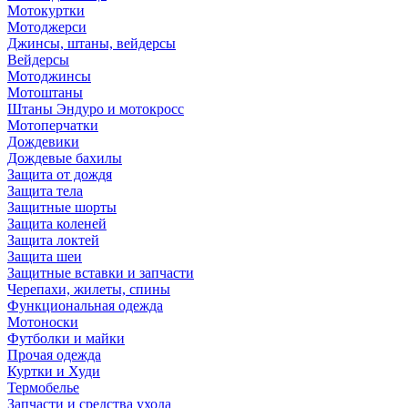
Мотокуртки
Мотоджерси
Джинсы, штаны, вейдерсы
Вейдерсы
Мотоджинсы
Мотоштаны
Штаны Эндуро и мотокросс
Мотоперчатки
Дождевики
Дождевые бахилы
Защита от дождя
Защита тела
Защитные шорты
Защита коленей
Защита локтей
Защита шеи
Защитные вставки и запчасти
Черепахи, жилеты, спины
Функциональная одежда
Мотоноски
Футболки и майки
Прочая одежда
Куртки и Худи
Термобелье
Запчасти и средства ухода