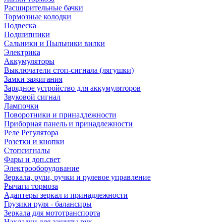
Расширительные бачки
Тормозные колодки
Подвеска
Подшипники
Сальники и Пыльники вилки
Электрика
Аккумуляторы
Выключатели стоп-сигнала (лягушки)
Замки зажигания
Зарядное устройство для аккумуляторов
Звуковой сигнал
Лампочки
Поворотники и принадлежности
Приборная панель и принадлежности
Реле Регулятора
Розетки и кнопки
Стопсигналы
Фары и доп.свет
Электрооборудование
Зеркала, рули, ручки и рулевое управление
Рычаги тормоза
Адаптеры зеркал и принадлежности
Грузики руля - балансиры
Зеркала для мототранспорта
Накладки для защиты рук