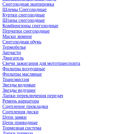
Снегоходная экипировка
Шлемы Снегоходные
Куртки снегоходные
Штаны снегоходные
Комбинезоны снегоходные
Перчатки снегоходные
Маски зимние
Снегоходная обувь
Термобелье
Запчасти
Двигатель
Свечи зажигания для мототранспорта
Фильтры воздушные
Фильтры масляные
Трансмиссия
Звезды ведомые
Звезды ведущие
Лапки переключения передач
Ремень вариатора
Сцепление прокладки
Сцепления диски
Цепи замки
Цепи приводные
Тормозная система
Лапки тормоза