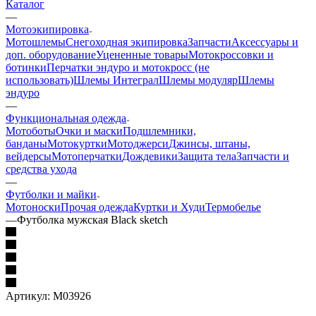
Каталог
—
Мотоэкипировка
Мотошлемы
Снегоходная экипировка
Запчасти
Аксессуары и
доп. оборудование
Уцененные товары
Мотокроссовки и
ботинки
Перчатки эндуро и мотокросс (не
использовать)
Шлемы Интеграл
Шлемы модуляр
Шлемы
эндуро
—
Функциональная одежда
Мотоботы
Очки и маски
Подшлемники,
банданы
Мотокуртки
Мотоджерси
Джинсы, штаны,
вейдерсы
Мотоперчатки
Дождевики
Защита тела
Запчасти и
средства ухода
—
Футболки и майки
Мотоноски
Прочая одежда
Куртки и Худи
Термобелье
—
Футболка мужская Black sketch
Артикул:
M03926