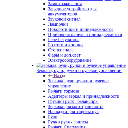
Замки зажигания
Зарядное устройство для
аккумуляторов
Звуковой сигнал
Лампочки
Поворотники и принадлежности
Приборная панель и принадлежности
Реле Регулятора
Розетки и кнопки
Стопсигналы
Фары и доп.свет
Электрооборудование
Зеркала, рули, ручки и рулевое управление
Назад
Зеркала, рули, ручки и рулевое
управление
Рычаги тормоза
Адаптеры зеркал и принадлежности
Грузики руля - балансиры
Зеркала для мототранспорта
Накладки для защиты рук
Рули
Ручки руля - грипсы
Рычаги Сцепления