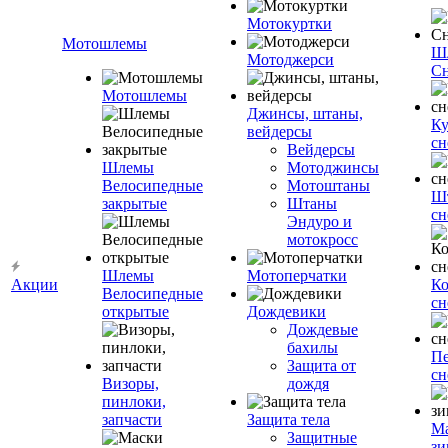
Мотокуртки
Мотошлемы
Ш
Мотоджерси
Сн
Мотошлемы
Джинсы, штаны,
Ку
вейдерсы
сн
Вейдерсы
Шлемы
Мотоджинсы
Велосипедные
Мотоштаны
Ш
закрытые
Штаны
сн
Эндуро и
мотокросс
Шлемы
Мотоперчатки
Акции
К
Велосипедные
сн
открытые
Дождевики
Дождевые
бахилы
Пе
Защита от
сн
Визоры,
дождя
пинлоки,
запчасти
Защита тела
М
Защитные
зи