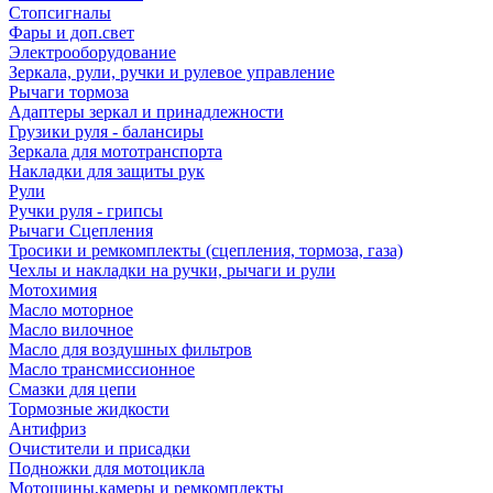
Стопсигналы
Фары и доп.свет
Электрооборудование
Зеркала, рули, ручки и рулевое управление
Рычаги тормоза
Адаптеры зеркал и принадлежности
Грузики руля - балансиры
Зеркала для мототранспорта
Накладки для защиты рук
Рули
Ручки руля - грипсы
Рычаги Сцепления
Тросики и ремкомплекты (сцепления, тормоза, газа)
Чехлы и накладки на ручки, рычаги и рули
Мотохимия
Масло моторное
Масло вилочное
Масло для воздушных фильтров
Масло трансмиссионное
Смазки для цепи
Тормозные жидкости
Антифриз
Очистители и присадки
Подножки для мотоцикла
Мотошины,камеры и ремкомплекты