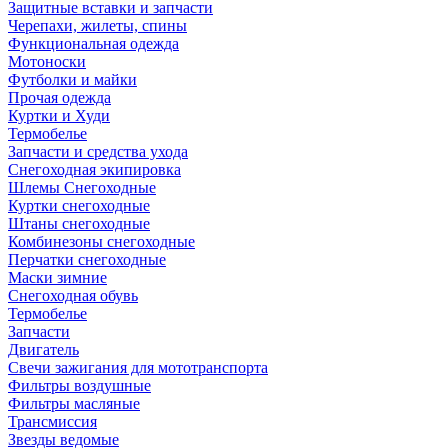
Защитные вставки и запчасти
Черепахи, жилеты, спины
Функциональная одежда
Мотоноски
Футболки и майки
Прочая одежда
Куртки и Худи
Термобелье
Запчасти и средства ухода
Снегоходная экипировка
Шлемы Снегоходные
Куртки снегоходные
Штаны снегоходные
Комбинезоны снегоходные
Перчатки снегоходные
Маски зимние
Снегоходная обувь
Термобелье
Запчасти
Двигатель
Свечи зажигания для мототранспорта
Фильтры воздушные
Фильтры масляные
Трансмиссия
Звезды ведомые