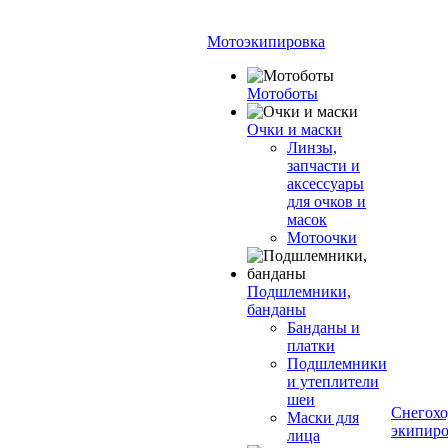
Мотоэкипировка
Мотоботы
Очки и маски
Линзы,
запчасти и
аксессуары
для очков и
масок
Мотоочки
Подшлемники,
банданы
Банданы и
платки
Подшлемники
и утеплители
шеи
Снегохо
Маски для
экипиро
лица