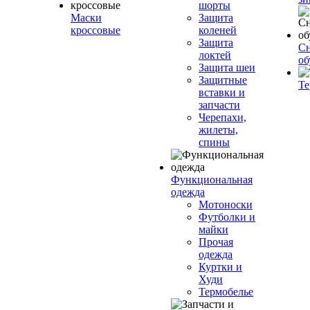
шорты
Маски
Защита
кроссовые
коленей
Защита
Сн
локтей
об
Защита шеи
Защитные
Те
вставки и
запчасти
Черепахи,
жилеты,
спины
Функциональная
одежда
Мотоноски
Футболки и
майки
Прочая
одежда
Куртки и
Худи
Термобелье