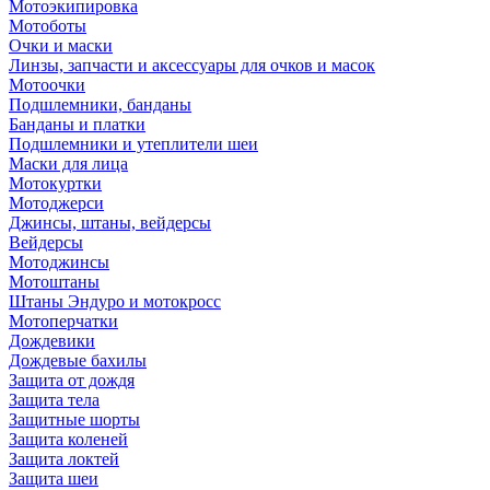
Мотоэкипировка
Мотоботы
Очки и маски
Линзы, запчасти и аксессуары для очков и масок
Мотоочки
Подшлемники, банданы
Банданы и платки
Подшлемники и утеплители шеи
Маски для лица
Мотокуртки
Мотоджерси
Джинсы, штаны, вейдерсы
Вейдерсы
Мотоджинсы
Мотоштаны
Штаны Эндуро и мотокросс
Мотоперчатки
Дождевики
Дождевые бахилы
Защита от дождя
Защита тела
Защитные шорты
Защита коленей
Защита локтей
Защита шеи