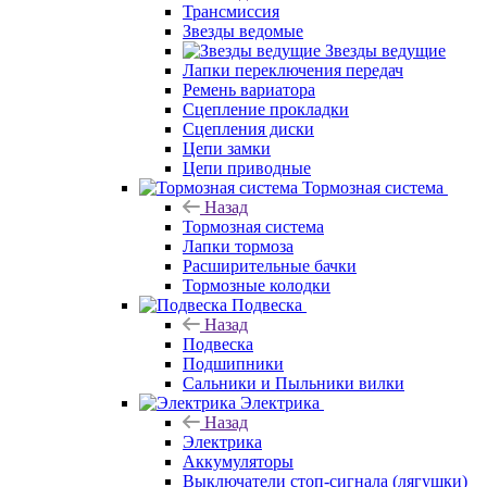
Трансмиссия
Звезды ведомые
Звезды ведущие
Лапки переключения передач
Ремень вариатора
Сцепление прокладки
Сцепления диски
Цепи замки
Цепи приводные
Тормозная система
Назад
Тормозная система
Лапки тормоза
Расширительные бачки
Тормозные колодки
Подвеска
Назад
Подвеска
Подшипники
Сальники и Пыльники вилки
Электрика
Назад
Электрика
Аккумуляторы
Выключатели стоп-сигнала (лягушки)