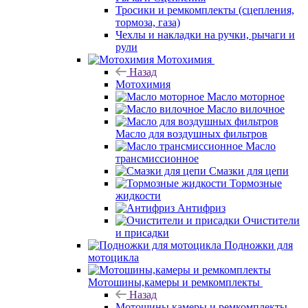
Тросики и ремкомплекты (сцепления,
тормоза, газа)
Чехлы и накладки на ручки, рычаги и
рули
Мотохимия
Назад
Мотохимия
Масло моторное
Масло вилочное
Масло для воздушных фильтров
Масло
трансмиссионное
Смазки для цепи
Тормозные
жидкости
Антифриз
Очистители
и присадки
Подножки для
мотоцикла
Мотошины,камеры и ремкомплекты
Назад
Мотошины,камеры и ремкомплекты