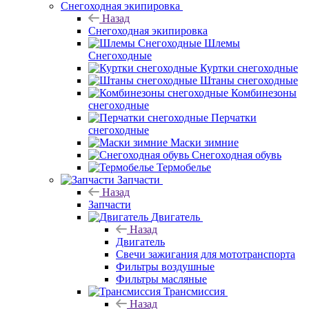
Снегоходная экипировка
Назад
Снегоходная экипировка
Шлемы
Снегоходные
Куртки снегоходные
Штаны снегоходные
Комбинезоны
снегоходные
Перчатки
снегоходные
Маски зимние
Снегоходная обувь
Термобелье
Запчасти
Назад
Запчасти
Двигатель
Назад
Двигатель
Свечи зажигания для мототранспорта
Фильтры воздушные
Фильтры масляные
Трансмиссия
Назад