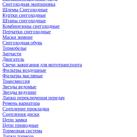
Снегоходная экипировка
Шлемы Снегоходные
Куртки снегоходные
Штаны снегоходные
Комбинезоны снегоходные
Перчатки снегоходные
Маски зимние
Снегоходная обувь
Термобелье
Запчасти
Двигатель
Свечи зажигания для мототранспорта
Фильтры воздушные
Фильтры масляные
Трансмиссия
Звезды ведомые
Звезды ведущие
Лапки переключения передач
Ремень вариатора
Сцепление прокладки
Сцепления диски
Цепи замки
Цепи приводные
Тормозная система
Лапки тормоза