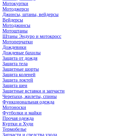
Мотокуртки
Мотоджерси
Джинсы, штаны, вейдерсы
Вейдерсы
Мотоджинсы
Мотоштаны
Штаны Эндуро и мотокросс
Мотоперчатки
Дождевики
Дождевые бахилы
Защита от дождя
Защита тела
Защитные шорты
Защита коленей
Защита локтей
Защита шеи
Защитные вставки и запчасти
Черепахи, жилеты, спины
Функциональная одежда
Мотоноски
Футболки и майки
Прочая одежда
Куртки и Худи
Термобелье
Запчасти и средства ухода