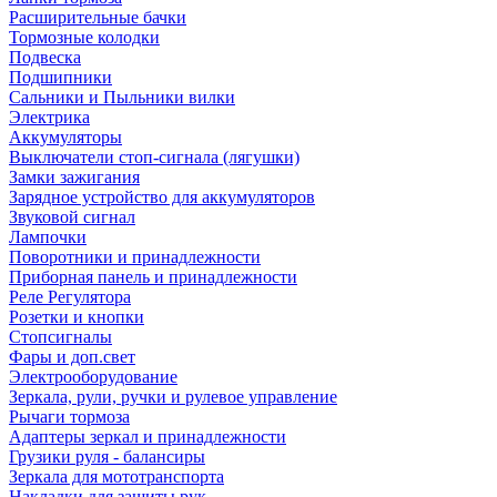
Расширительные бачки
Тормозные колодки
Подвеска
Подшипники
Сальники и Пыльники вилки
Электрика
Аккумуляторы
Выключатели стоп-сигнала (лягушки)
Замки зажигания
Зарядное устройство для аккумуляторов
Звуковой сигнал
Лампочки
Поворотники и принадлежности
Приборная панель и принадлежности
Реле Регулятора
Розетки и кнопки
Стопсигналы
Фары и доп.свет
Электрооборудование
Зеркала, рули, ручки и рулевое управление
Рычаги тормоза
Адаптеры зеркал и принадлежности
Грузики руля - балансиры
Зеркала для мототранспорта
Накладки для защиты рук