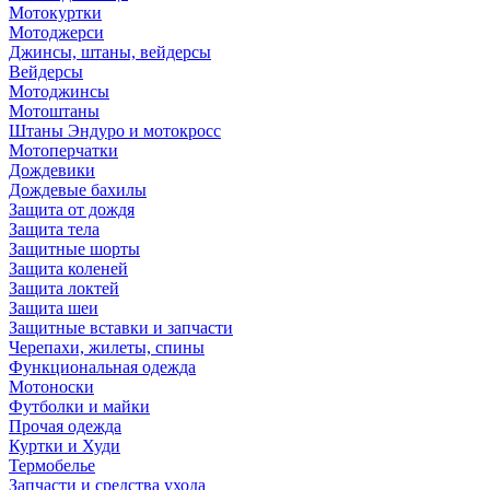
Мотокуртки
Мотоджерси
Джинсы, штаны, вейдерсы
Вейдерсы
Мотоджинсы
Мотоштаны
Штаны Эндуро и мотокросс
Мотоперчатки
Дождевики
Дождевые бахилы
Защита от дождя
Защита тела
Защитные шорты
Защита коленей
Защита локтей
Защита шеи
Защитные вставки и запчасти
Черепахи, жилеты, спины
Функциональная одежда
Мотоноски
Футболки и майки
Прочая одежда
Куртки и Худи
Термобелье
Запчасти и средства ухода