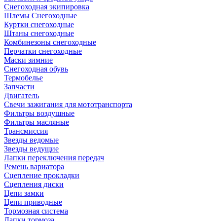
Снегоходная экипировка
Шлемы Снегоходные
Куртки снегоходные
Штаны снегоходные
Комбинезоны снегоходные
Перчатки снегоходные
Маски зимние
Снегоходная обувь
Термобелье
Запчасти
Двигатель
Свечи зажигания для мототранспорта
Фильтры воздушные
Фильтры масляные
Трансмиссия
Звезды ведомые
Звезды ведущие
Лапки переключения передач
Ремень вариатора
Сцепление прокладки
Сцепления диски
Цепи замки
Цепи приводные
Тормозная система
Лапки тормоза