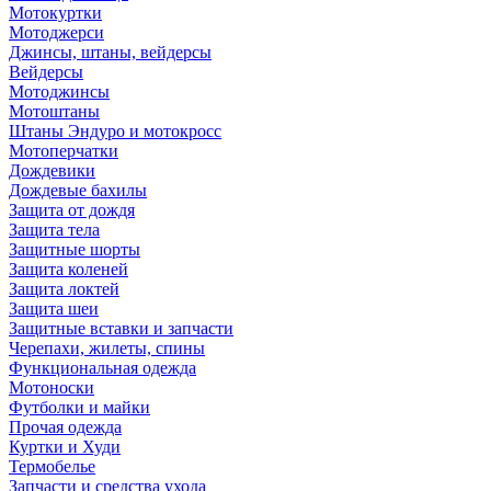
Мотокуртки
Мотоджерси
Джинсы, штаны, вейдерсы
Вейдерсы
Мотоджинсы
Мотоштаны
Штаны Эндуро и мотокросс
Мотоперчатки
Дождевики
Дождевые бахилы
Защита от дождя
Защита тела
Защитные шорты
Защита коленей
Защита локтей
Защита шеи
Защитные вставки и запчасти
Черепахи, жилеты, спины
Функциональная одежда
Мотоноски
Футболки и майки
Прочая одежда
Куртки и Худи
Термобелье
Запчасти и средства ухода