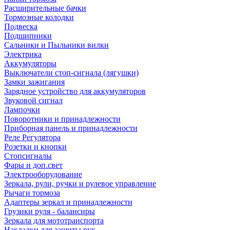
Расширительные бачки
Тормозные колодки
Подвеска
Подшипники
Сальники и Пыльники вилки
Электрика
Аккумуляторы
Выключатели стоп-сигнала (лягушки)
Замки зажигания
Зарядное устройство для аккумуляторов
Звуковой сигнал
Лампочки
Поворотники и принадлежности
Приборная панель и принадлежности
Реле Регулятора
Розетки и кнопки
Стопсигналы
Фары и доп.свет
Электрооборудование
Зеркала, рули, ручки и рулевое управление
Рычаги тормоза
Адаптеры зеркал и принадлежности
Грузики руля - балансиры
Зеркала для мототранспорта
Накладки для защиты рук