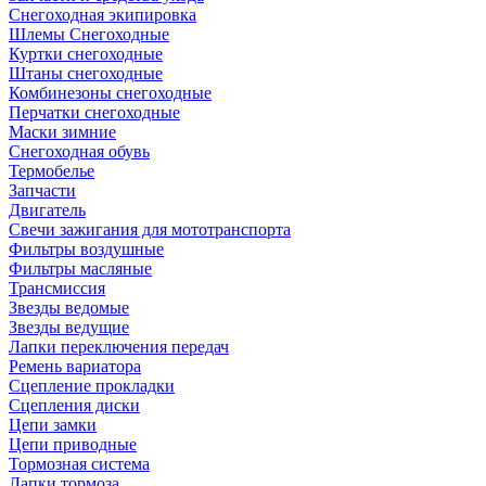
Снегоходная экипировка
Шлемы Снегоходные
Куртки снегоходные
Штаны снегоходные
Комбинезоны снегоходные
Перчатки снегоходные
Маски зимние
Снегоходная обувь
Термобелье
Запчасти
Двигатель
Свечи зажигания для мототранспорта
Фильтры воздушные
Фильтры масляные
Трансмиссия
Звезды ведомые
Звезды ведущие
Лапки переключения передач
Ремень вариатора
Сцепление прокладки
Сцепления диски
Цепи замки
Цепи приводные
Тормозная система
Лапки тормоза