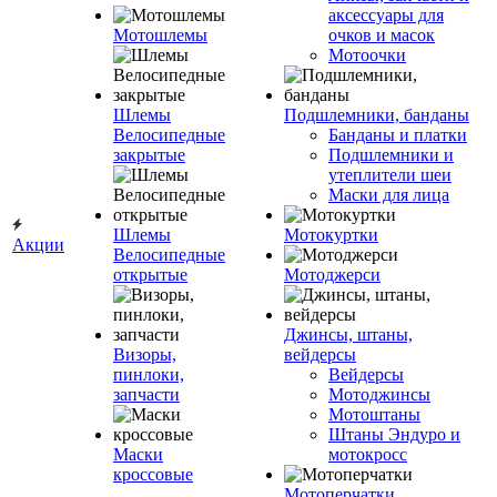
аксессуары для
Мотошлемы
очков и масок
Мотоочки
Шлемы
Подшлемники, банданы
Велосипедные
Банданы и платки
закрытые
Подшлемники и
утеплители шеи
Маски для лица
Шлемы
Мотокуртки
Акции
Велосипедные
открытые
Мотоджерси
Джинсы, штаны,
Визоры,
вейдерсы
пинлоки,
Вейдерсы
запчасти
Мотоджинсы
Мотоштаны
Штаны Эндуро и
Маски
мотокросс
кроссовые
Мотоперчатки