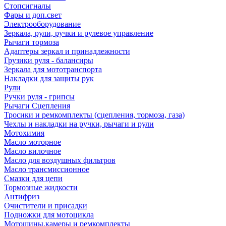
Стопсигналы
Фары и доп.свет
Электрооборудование
Зеркала, рули, ручки и рулевое управление
Рычаги тормоза
Адаптеры зеркал и принадлежности
Грузики руля - балансиры
Зеркала для мототранспорта
Накладки для защиты рук
Рули
Ручки руля - грипсы
Рычаги Сцепления
Тросики и ремкомплекты (сцепления, тормоза, газа)
Чехлы и накладки на ручки, рычаги и рули
Мотохимия
Масло моторное
Масло вилочное
Масло для воздушных фильтров
Масло трансмиссионное
Смазки для цепи
Тормозные жидкости
Антифриз
Очистители и присадки
Подножки для мотоцикла
Мотошины,камеры и ремкомплекты