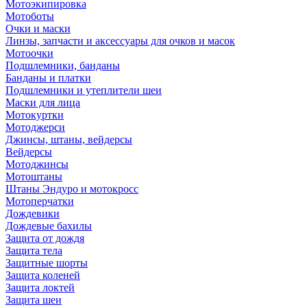
Мотоэкипировка
Мотоботы
Очки и маски
Линзы, запчасти и аксессуары для очков и масок
Мотоочки
Подшлемники, банданы
Банданы и платки
Подшлемники и утеплители шеи
Маски для лица
Мотокуртки
Мотоджерси
Джинсы, штаны, вейдерсы
Вейдерсы
Мотоджинсы
Мотоштаны
Штаны Эндуро и мотокросс
Мотоперчатки
Дождевики
Дождевые бахилы
Защита от дождя
Защита тела
Защитные шорты
Защита коленей
Защита локтей
Защита шеи