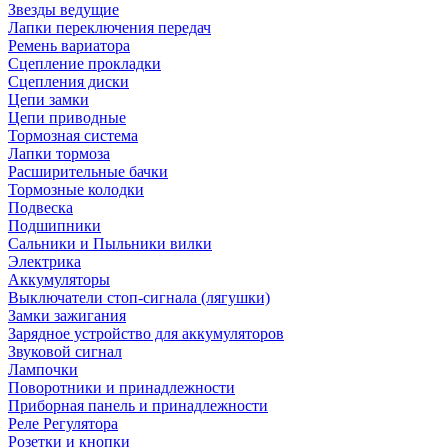
Звезды ведущие
Лапки переключения передач
Ремень вариатора
Сцепление прокладки
Сцепления диски
Цепи замки
Цепи приводные
Тормозная система
Лапки тормоза
Расширительные бачки
Тормозные колодки
Подвеска
Подшипники
Сальники и Пыльники вилки
Электрика
Аккумуляторы
Выключатели стоп-сигнала (лягушки)
Замки зажигания
Зарядное устройство для аккумуляторов
Звуковой сигнал
Лампочки
Поворотники и принадлежности
Приборная панель и принадлежности
Реле Регулятора
Розетки и кнопки