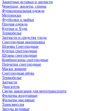
Защитные вставки и запчасти
Черепахи, жилеты, спины
Функциональная одежда
Мотоноски
Футболки и майки
Прочая одежда
Куртки и Худи
Термобелье
Запчасти и средства ухода
Снегоходная экипировка
Шлемы Снегоходные
Куртки снегоходные
Штаны снегоходные
Комбинезоны снегоходные
Перчатки снегоходные
Маски зимние
Снегоходная обувь
Термобелье
Запчасти
Двигатель
Свечи зажигания для мототранспорта
Фильтры воздушные
Фильтры масляные
Трансмиссия
Звезды ведомые