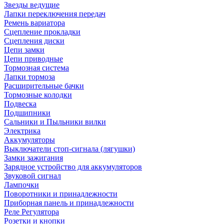
Звезды ведущие
Лапки переключения передач
Ремень вариатора
Сцепление прокладки
Сцепления диски
Цепи замки
Цепи приводные
Тормозная система
Лапки тормоза
Расширительные бачки
Тормозные колодки
Подвеска
Подшипники
Сальники и Пыльники вилки
Электрика
Аккумуляторы
Выключатели стоп-сигнала (лягушки)
Замки зажигания
Зарядное устройство для аккумуляторов
Звуковой сигнал
Лампочки
Поворотники и принадлежности
Приборная панель и принадлежности
Реле Регулятора
Розетки и кнопки