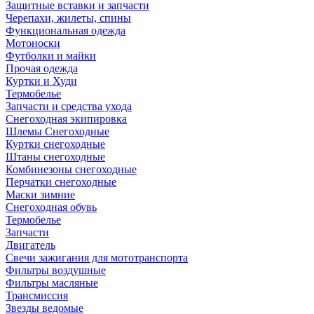
Защитные вставки и запчасти
Черепахи, жилеты, спины
Функциональная одежда
Мотоноски
Футболки и майки
Прочая одежда
Куртки и Худи
Термобелье
Запчасти и средства ухода
Снегоходная экипировка
Шлемы Снегоходные
Куртки снегоходные
Штаны снегоходные
Комбинезоны снегоходные
Перчатки снегоходные
Маски зимние
Снегоходная обувь
Термобелье
Запчасти
Двигатель
Свечи зажигания для мототранспорта
Фильтры воздушные
Фильтры масляные
Трансмиссия
Звезды ведомые