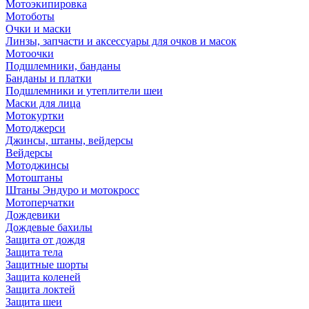
Мотоэкипировка
Мотоботы
Очки и маски
Линзы, запчасти и аксессуары для очков и масок
Мотоочки
Подшлемники, банданы
Банданы и платки
Подшлемники и утеплители шеи
Маски для лица
Мотокуртки
Мотоджерси
Джинсы, штаны, вейдерсы
Вейдерсы
Мотоджинсы
Мотоштаны
Штаны Эндуро и мотокросс
Мотоперчатки
Дождевики
Дождевые бахилы
Защита от дождя
Защита тела
Защитные шорты
Защита коленей
Защита локтей
Защита шеи