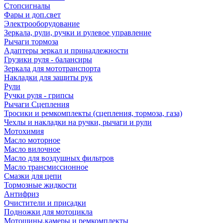
Стопсигналы
Фары и доп.свет
Электрооборудование
Зеркала, рули, ручки и рулевое управление
Рычаги тормоза
Адаптеры зеркал и принадлежности
Грузики руля - балансиры
Зеркала для мототранспорта
Накладки для защиты рук
Рули
Ручки руля - грипсы
Рычаги Сцепления
Тросики и ремкомплекты (сцепления, тормоза, газа)
Чехлы и накладки на ручки, рычаги и рули
Мотохимия
Масло моторное
Масло вилочное
Масло для воздушных фильтров
Масло трансмиссионное
Смазки для цепи
Тормозные жидкости
Антифриз
Очистители и присадки
Подножки для мотоцикла
Мотошины,камеры и ремкомплекты