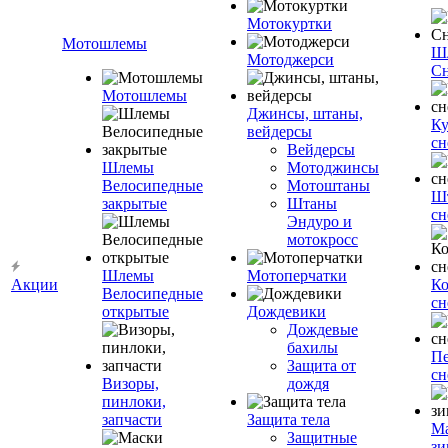
Мотокуртки
Мотошлемы
Ш
Мотоджерси
Сн
Мотошлемы
Джинсы, штаны,
Ку
вейдерсы
сн
Вейдерсы
Шлемы
Мотоджинсы
Велосипедные
Мотоштаны
Ш
закрытые
Штаны
сн
Эндуро и
мотокросс
Шлемы
Мотоперчатки
Акции
К
Велосипедные
сн
открытые
Дождевики
Дождевые
бахилы
Пе
Защита от
сн
Визоры,
дождя
пинлоки,
запчасти
Защита тела
М
Защитные
зи