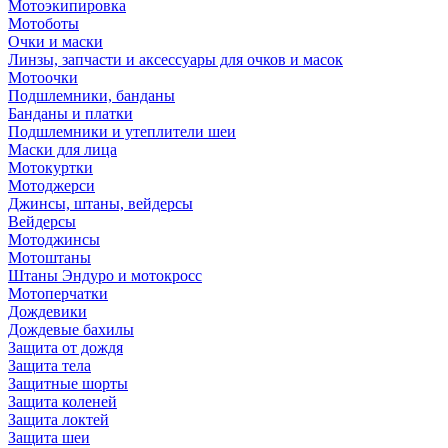
Мотоэкипировка
Мотоботы
Очки и маски
Линзы, запчасти и аксессуары для очков и масок
Мотоочки
Подшлемники, банданы
Банданы и платки
Подшлемники и утеплители шеи
Маски для лица
Мотокуртки
Мотоджерси
Джинсы, штаны, вейдерсы
Вейдерсы
Мотоджинсы
Мотоштаны
Штаны Эндуро и мотокросс
Мотоперчатки
Дождевики
Дождевые бахилы
Защита от дождя
Защита тела
Защитные шорты
Защита коленей
Защита локтей
Защита шеи