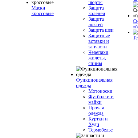
шорты
Маски
Защита
кроссовые
коленей
Защита
Сн
локтей
об
Защита шеи
Защитные
Те
вставки и
запчасти
Черепахи,
жилеты,
спины
Функциональная
одежда
Мотоноски
Футболки и
майки
Прочая
одежда
Куртки и
Худи
Термобелье