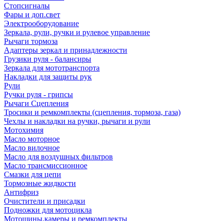
Стопсигналы
Фары и доп.свет
Электрооборудование
Зеркала, рули, ручки и рулевое управление
Рычаги тормоза
Адаптеры зеркал и принадлежности
Грузики руля - балансиры
Зеркала для мототранспорта
Накладки для защиты рук
Рули
Ручки руля - грипсы
Рычаги Сцепления
Тросики и ремкомплекты (сцепления, тормоза, газа)
Чехлы и накладки на ручки, рычаги и рули
Мотохимия
Масло моторное
Масло вилочное
Масло для воздушных фильтров
Масло трансмиссионное
Смазки для цепи
Тормозные жидкости
Антифриз
Очистители и присадки
Подножки для мотоцикла
Мотошины,камеры и ремкомплекты