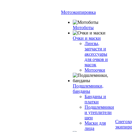
Мотоэкипировка
Мотоботы
Очки и маски
Линзы,
запчасти и
аксессуары
для очков и
масок
Мотоочки
Подшлемники,
банданы
Банданы и
платки
Подшлемники
и утеплители
шеи
Снегохо
Маски для
экипиро
лица