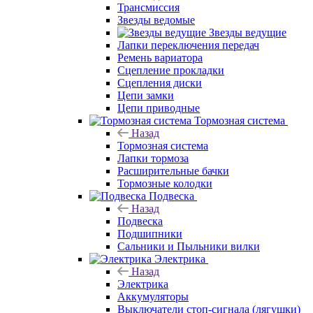
Трансмиссия
Звезды ведомые
Звезды ведущие
Лапки переключения передач
Ремень вариатора
Сцепление прокладки
Сцепления диски
Цепи замки
Цепи приводные
Тормозная система
Назад
Тормозная система
Лапки тормоза
Расширительные бачки
Тормозные колодки
Подвеска
Назад
Подвеска
Подшипники
Сальники и Пыльники вилки
Электрика
Назад
Электрика
Аккумуляторы
Выключатели стоп-сигнала (лягушки)