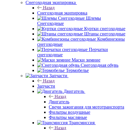
Снегоходная экипировка
Назад
Снегоходная экипировка
Шлемы
Снегоходные
Куртки снегоходные
Штаны снегоходные
Комбинезоны
снегоходные
Перчатки
снегоходные
Маски зимние
Снегоходная обувь
Термобелье
Запчасти
Назад
Запчасти
Двигатель
Назад
Двигатель
Свечи зажигания для мототранспорта
Фильтры воздушные
Фильтры масляные
Трансмиссия
Назад