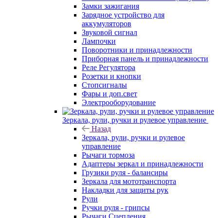
Замки зажигания
Зарядное устройство для
аккумуляторов
Звуковой сигнал
Лампочки
Поворотники и принадлежности
Приборная панель и принадлежности
Реле Регулятора
Розетки и кнопки
Стопсигналы
Фары и доп.свет
Электрооборудование
Зеркала, рули, ручки и рулевое управление
Назад
Зеркала, рули, ручки и рулевое
управление
Рычаги тормоза
Адаптеры зеркал и принадлежности
Грузики руля - балансиры
Зеркала для мототранспорта
Накладки для защиты рук
Рули
Ручки руля - грипсы
Рычаги Сцепления