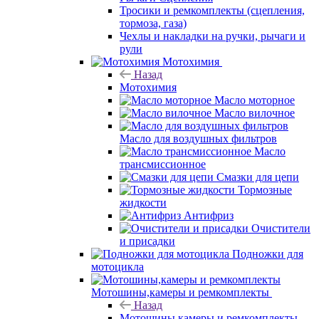
Тросики и ремкомплекты (сцепления,
тормоза, газа)
Чехлы и накладки на ручки, рычаги и
рули
Мотохимия
Назад
Мотохимия
Масло моторное
Масло вилочное
Масло для воздушных фильтров
Масло
трансмиссионное
Смазки для цепи
Тормозные
жидкости
Антифриз
Очистители
и присадки
Подножки для
мотоцикла
Мотошины,камеры и ремкомплекты
Назад
Мотошины,камеры и ремкомплекты