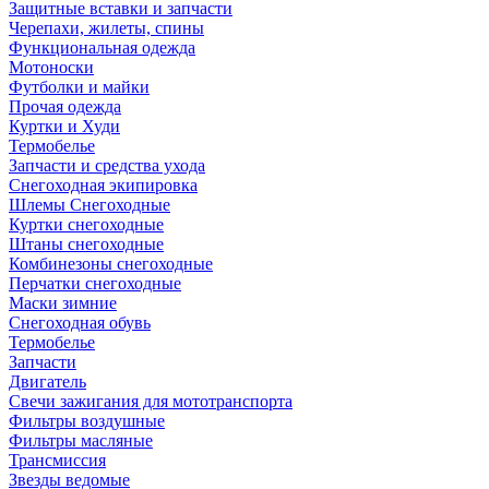
Защитные вставки и запчасти
Черепахи, жилеты, спины
Функциональная одежда
Мотоноски
Футболки и майки
Прочая одежда
Куртки и Худи
Термобелье
Запчасти и средства ухода
Снегоходная экипировка
Шлемы Снегоходные
Куртки снегоходные
Штаны снегоходные
Комбинезоны снегоходные
Перчатки снегоходные
Маски зимние
Снегоходная обувь
Термобелье
Запчасти
Двигатель
Свечи зажигания для мототранспорта
Фильтры воздушные
Фильтры масляные
Трансмиссия
Звезды ведомые