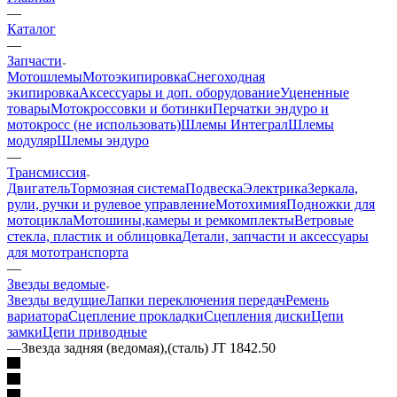
—
Каталог
—
Запчасти
Мотошлемы
Мотоэкипировка
Снегоходная
экипировка
Аксессуары и доп. оборудование
Уцененные
товары
Мотокроссовки и ботинки
Перчатки эндуро и
мотокросс (не использовать)
Шлемы Интеграл
Шлемы
модуляр
Шлемы эндуро
—
Трансмиссия
Двигатель
Тормозная система
Подвеска
Электрика
Зеркала,
рули, ручки и рулевое управление
Мотохимия
Подножки для
мотоцикла
Мотошины,камеры и ремкомплекты
Ветровые
стекла, пластик и облицовка
Детали, запчасти и аксессуары
для мототранспорта
—
Звезды ведомые
Звезды ведущие
Лапки переключения передач
Ремень
вариатора
Сцепление прокладки
Сцепления диски
Цепи
замки
Цепи приводные
—
Звезда задняя (ведомая),(сталь) JT 1842.50