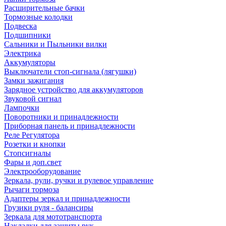
Расширительные бачки
Тормозные колодки
Подвеска
Подшипники
Сальники и Пыльники вилки
Электрика
Аккумуляторы
Выключатели стоп-сигнала (лягушки)
Замки зажигания
Зарядное устройство для аккумуляторов
Звуковой сигнал
Лампочки
Поворотники и принадлежности
Приборная панель и принадлежности
Реле Регулятора
Розетки и кнопки
Стопсигналы
Фары и доп.свет
Электрооборудование
Зеркала, рули, ручки и рулевое управление
Рычаги тормоза
Адаптеры зеркал и принадлежности
Грузики руля - балансиры
Зеркала для мототранспорта
Накладки для защиты рук