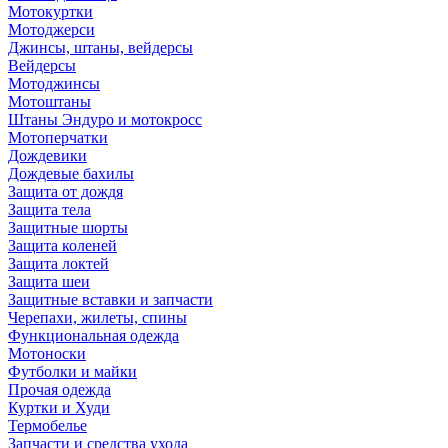
Мотокуртки
Мотоджерси
Джинсы, штаны, вейдерсы
Вейдерсы
Мотоджинсы
Мотоштаны
Штаны Эндуро и мотокросс
Мотоперчатки
Дождевики
Дождевые бахилы
Защита от дождя
Защита тела
Защитные шорты
Защита коленей
Защита локтей
Защита шеи
Защитные вставки и запчасти
Черепахи, жилеты, спины
Функциональная одежда
Мотоноски
Футболки и майки
Прочая одежда
Куртки и Худи
Термобелье
Запчасти и средства ухода