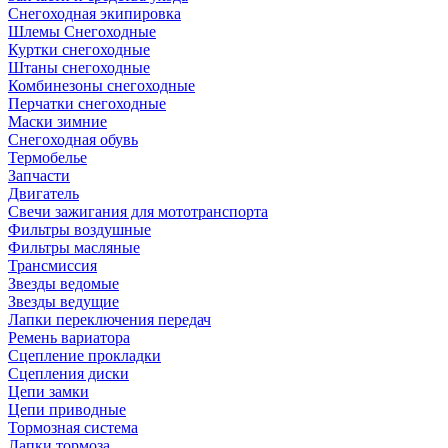
Снегоходная экипировка
Шлемы Снегоходные
Куртки снегоходные
Штаны снегоходные
Комбинезоны снегоходные
Перчатки снегоходные
Маски зимние
Снегоходная обувь
Термобелье
Запчасти
Двигатель
Свечи зажигания для мототранспорта
Фильтры воздушные
Фильтры масляные
Трансмиссия
Звезды ведомые
Звезды ведущие
Лапки переключения передач
Ремень вариатора
Сцепление прокладки
Сцепления диски
Цепи замки
Цепи приводные
Тормозная система
Лапки тормоза