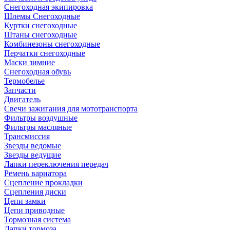
Снегоходная экипировка
Шлемы Снегоходные
Куртки снегоходные
Штаны снегоходные
Комбинезоны снегоходные
Перчатки снегоходные
Маски зимние
Снегоходная обувь
Термобелье
Запчасти
Двигатель
Свечи зажигания для мототранспорта
Фильтры воздушные
Фильтры масляные
Трансмиссия
Звезды ведомые
Звезды ведущие
Лапки переключения передач
Ремень вариатора
Сцепление прокладки
Сцепления диски
Цепи замки
Цепи приводные
Тормозная система
Лапки тормоза