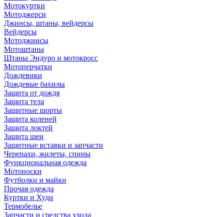
Мотокуртки
Мотоджерси
Джинсы, штаны, вейдерсы
Вейдерсы
Мотоджинсы
Мотоштаны
Штаны Эндуро и мотокросс
Мотоперчатки
Дождевики
Дождевые бахилы
Защита от дождя
Защита тела
Защитные шорты
Защита коленей
Защита локтей
Защита шеи
Защитные вставки и запчасти
Черепахи, жилеты, спины
Функциональная одежда
Мотоноски
Футболки и майки
Прочая одежда
Куртки и Худи
Термобелье
Запчасти и средства ухода