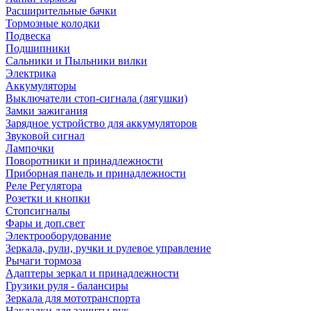
Расширительные бачки
Тормозные колодки
Подвеска
Подшипники
Сальники и Пыльники вилки
Электрика
Аккумуляторы
Выключатели стоп-сигнала (лягушки)
Замки зажигания
Зарядное устройство для аккумуляторов
Звуковой сигнал
Лампочки
Поворотники и принадлежности
Приборная панель и принадлежности
Реле Регулятора
Розетки и кнопки
Стопсигналы
Фары и доп.свет
Электрооборудование
Зеркала, рули, ручки и рулевое управление
Рычаги тормоза
Адаптеры зеркал и принадлежности
Грузики руля - балансиры
Зеркала для мототранспорта
Накладки для защиты рук