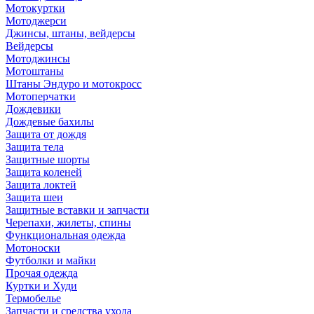
Мотокуртки
Мотоджерси
Джинсы, штаны, вейдерсы
Вейдерсы
Мотоджинсы
Мотоштаны
Штаны Эндуро и мотокросс
Мотоперчатки
Дождевики
Дождевые бахилы
Защита от дождя
Защита тела
Защитные шорты
Защита коленей
Защита локтей
Защита шеи
Защитные вставки и запчасти
Черепахи, жилеты, спины
Функциональная одежда
Мотоноски
Футболки и майки
Прочая одежда
Куртки и Худи
Термобелье
Запчасти и средства ухода