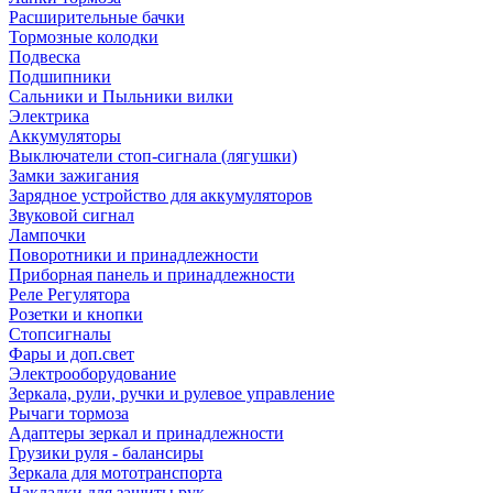
Расширительные бачки
Тормозные колодки
Подвеска
Подшипники
Сальники и Пыльники вилки
Электрика
Аккумуляторы
Выключатели стоп-сигнала (лягушки)
Замки зажигания
Зарядное устройство для аккумуляторов
Звуковой сигнал
Лампочки
Поворотники и принадлежности
Приборная панель и принадлежности
Реле Регулятора
Розетки и кнопки
Стопсигналы
Фары и доп.свет
Электрооборудование
Зеркала, рули, ручки и рулевое управление
Рычаги тормоза
Адаптеры зеркал и принадлежности
Грузики руля - балансиры
Зеркала для мототранспорта
Накладки для защиты рук