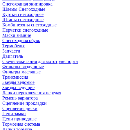
Снегоходная экипировка
Шлемы Снегоходные
Куртки снегоходные
Штаны снегоходные
Комбинезоны снегоходные
Перчатки снегоходные
Маски зимние
Снегоходная обувь
Термобелье
Запчасти
Двигатель
Свечи зажигания для мототранспорта
Фильтры воздушные
Фильтры масляные
Трансмиссия
Звезды ведомые
Звезды ведущие
Лапки переключения передач
Ремень вариатора
Сцепление прокладки
Сцепления диски
Цепи замки
Цепи приводные
Тормозная система
Лапки тормоза