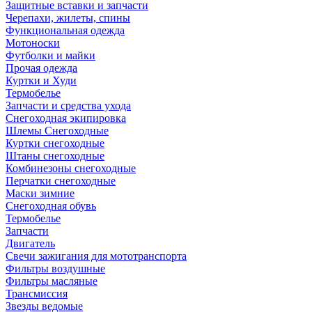
Защитные вставки и запчасти
Черепахи, жилеты, спины
Функциональная одежда
Мотоноски
Футболки и майки
Прочая одежда
Куртки и Худи
Термобелье
Запчасти и средства ухода
Снегоходная экипировка
Шлемы Снегоходные
Куртки снегоходные
Штаны снегоходные
Комбинезоны снегоходные
Перчатки снегоходные
Маски зимние
Снегоходная обувь
Термобелье
Запчасти
Двигатель
Свечи зажигания для мототранспорта
Фильтры воздушные
Фильтры масляные
Трансмиссия
Звезды ведомые