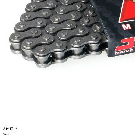
2 690
₽
/шт