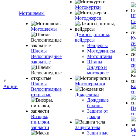
Мотокуртки
Мотошлемы
Ш
Мотоджерси
Сн
Мотошлемы
Джинсы, штаны,
Ку
вейдерсы
сн
Вейдерсы
Шлемы
Мотоджинсы
Велосипедные
Мотоштаны
Ш
закрытые
Штаны
сн
Эндуро и
мотокросс
Шлемы
Мотоперчатки
Акции
К
Велосипедные
сн
открытые
Дождевики
Дождевые
бахилы
Пе
Защита от
сн
Визоры,
дождя
пинлоки,
запчасти
Защита тела
М
Защитные
зи