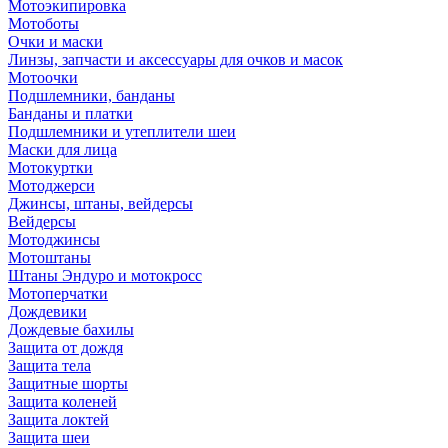
Мотоэкипировка
Мотоботы
Очки и маски
Линзы, запчасти и аксессуары для очков и масок
Мотоочки
Подшлемники, банданы
Банданы и платки
Подшлемники и утеплители шеи
Маски для лица
Мотокуртки
Мотоджерси
Джинсы, штаны, вейдерсы
Вейдерсы
Мотоджинсы
Мотоштаны
Штаны Эндуро и мотокросс
Мотоперчатки
Дождевики
Дождевые бахилы
Защита от дождя
Защита тела
Защитные шорты
Защита коленей
Защита локтей
Защита шеи