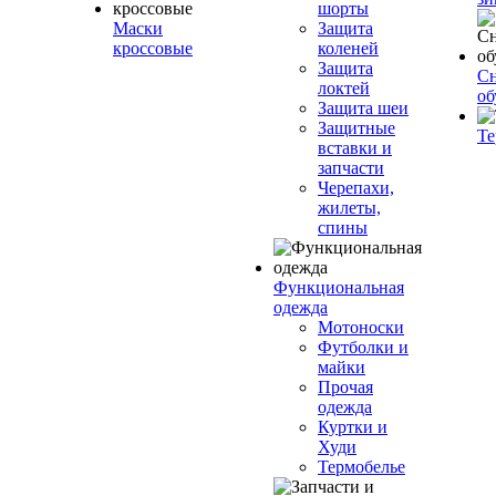
шорты
Маски
Защита
кроссовые
коленей
Защита
Сн
локтей
об
Защита шеи
Защитные
Те
вставки и
запчасти
Черепахи,
жилеты,
спины
Функциональная
одежда
Мотоноски
Футболки и
майки
Прочая
одежда
Куртки и
Худи
Термобелье