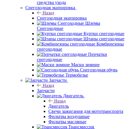
средства ухода
Снегоходная экипировка
Назад
Снегоходная экипировка
Шлемы
Снегоходные
Куртки снегоходные
Штаны снегоходные
Комбинезоны
снегоходные
Перчатки
снегоходные
Маски зимние
Снегоходная обувь
Термобелье
Запчасти
Назад
Запчасти
Двигатель
Назад
Двигатель
Свечи зажигания для мототранспорта
Фильтры воздушные
Фильтры масляные
Трансмиссия