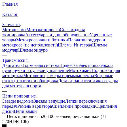
Главная
—
Каталог
—
Запчасти
Мотошлемы
Мотоэкипировка
Снегоходная
экипировка
Аксессуары и доп. оборудование
Уцененные
товары
Мотокроссовки и ботинки
Перчатки эндуро и
мотокросс (не использовать)
Шлемы Интеграл
Шлемы
модуляр
Шлемы эндуро
—
Трансмиссия
Двигатель
Тормозная система
Подвеска
Электрика
Зеркала,
рули, ручки и рулевое управление
Мотохимия
Подножки для
мотоцикла
Мотошины,камеры и ремкомплекты
Ветровые
стекла, пластик и облицовка
Детали, запчасти и аксессуары
для мототранспорта
—
Цепи приводные
Звезды ведомые
Звезды ведущие
Лапки переключения
передач
Ремень вариатора
Сцепление прокладки
Сцепления
диски
Цепи замки
—
Цепь приводная 520,106 звеньев, без сальников (JT
520HDR-106)