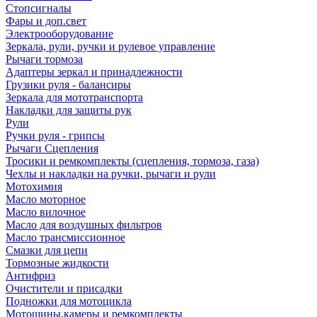
Стопсигналы
Фары и доп.свет
Электрооборудование
Зеркала, рули, ручки и рулевое управление
Рычаги тормоза
Адаптеры зеркал и принадлежности
Грузики руля - балансиры
Зеркала для мототранспорта
Накладки для защиты рук
Рули
Ручки руля - грипсы
Рычаги Сцепления
Тросики и ремкомплекты (сцепления, тормоза, газа)
Чехлы и накладки на ручки, рычаги и рули
Мотохимия
Масло моторное
Масло вилочное
Масло для воздушных фильтров
Масло трансмиссионное
Смазки для цепи
Тормозные жидкости
Антифриз
Очистители и присадки
Подножки для мотоцикла
Мотошины,камеры и ремкомплекты