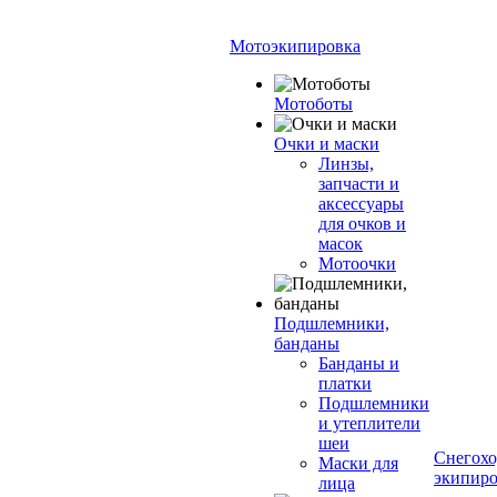
Мотоэкипировка
Мотоботы
Очки и маски
Линзы,
запчасти и
аксессуары
для очков и
масок
Мотоочки
Подшлемники,
банданы
Банданы и
платки
Подшлемники
и утеплители
шеи
Снегохо
Маски для
экипиро
лица