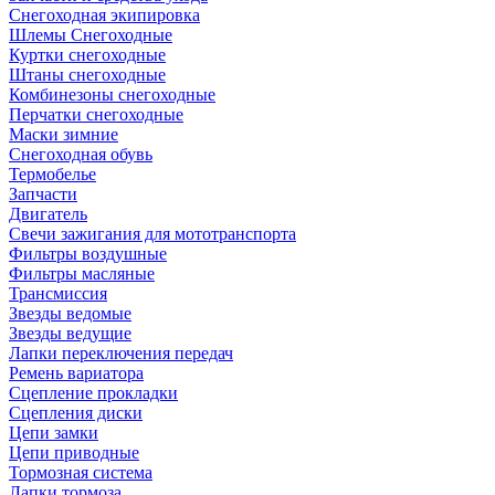
Снегоходная экипировка
Шлемы Снегоходные
Куртки снегоходные
Штаны снегоходные
Комбинезоны снегоходные
Перчатки снегоходные
Маски зимние
Снегоходная обувь
Термобелье
Запчасти
Двигатель
Свечи зажигания для мототранспорта
Фильтры воздушные
Фильтры масляные
Трансмиссия
Звезды ведомые
Звезды ведущие
Лапки переключения передач
Ремень вариатора
Сцепление прокладки
Сцепления диски
Цепи замки
Цепи приводные
Тормозная система
Лапки тормоза