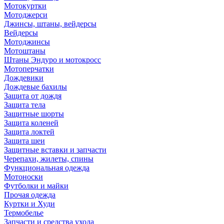
Мотокуртки
Мотоджерси
Джинсы, штаны, вейдерсы
Вейдерсы
Мотоджинсы
Мотоштаны
Штаны Эндуро и мотокросс
Мотоперчатки
Дождевики
Дождевые бахилы
Защита от дождя
Защита тела
Защитные шорты
Защита коленей
Защита локтей
Защита шеи
Защитные вставки и запчасти
Черепахи, жилеты, спины
Функциональная одежда
Мотоноски
Футболки и майки
Прочая одежда
Куртки и Худи
Термобелье
Запчасти и средства ухода