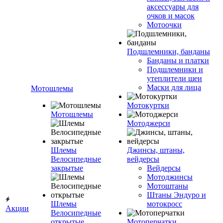
аксессуары для
очков и масок
Мотоочки
Подшлемники, банданы
Банданы и платки
Подшлемники и
утеплители шеи
Маски для лица
Мотошлемы
Мотокуртки
Мотошлемы
Мотоджерси
Шлемы
Джинсы, штаны,
Велосипедные
вейдерсы
закрытые
Вейдерсы
Мотоджинсы
Мотоштаны
Штаны Эндуро и
Шлемы
мотокросс
Акции
Велосипедные
открытые
Мотоперчатки