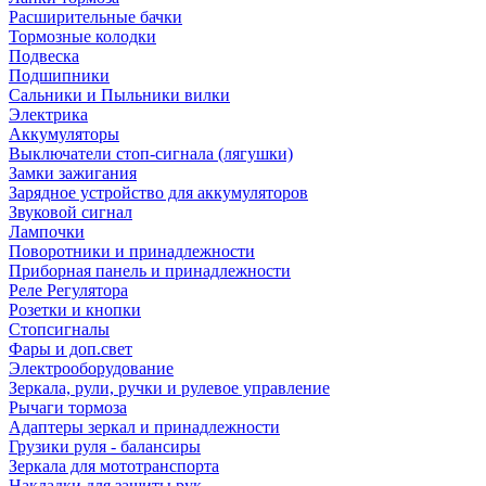
Расширительные бачки
Тормозные колодки
Подвеска
Подшипники
Сальники и Пыльники вилки
Электрика
Аккумуляторы
Выключатели стоп-сигнала (лягушки)
Замки зажигания
Зарядное устройство для аккумуляторов
Звуковой сигнал
Лампочки
Поворотники и принадлежности
Приборная панель и принадлежности
Реле Регулятора
Розетки и кнопки
Стопсигналы
Фары и доп.свет
Электрооборудование
Зеркала, рули, ручки и рулевое управление
Рычаги тормоза
Адаптеры зеркал и принадлежности
Грузики руля - балансиры
Зеркала для мототранспорта
Накладки для защиты рук