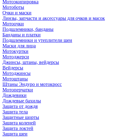
Мотоэкипировка
Мотоботы
Очки и маски
Линзы, запчасти и аксессуары для очков и масок
Мотоочки
Подшлемники, банданы
Банданы и платки
Подшлемники и утеплители шеи
Маски для лица
Мотокуртки
Мотоджерси
Джинсы, штаны, вейдерсы
Вейдерсы
Мотоджинсы
Мотоштаны
Штаны Эндуро и мотокросс
Мотоперчатки
Дождевики
Дождевые бахилы
Защита от дождя
Защита тела
Защитные шорты
Защита коленей
Защита локтей
Защита шеи