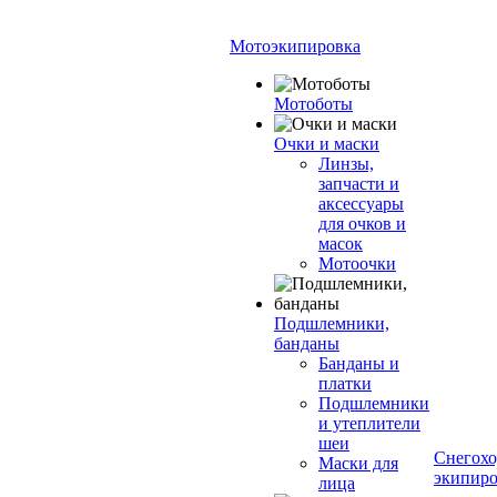
Мотоэкипировка
Мотоботы
Очки и маски
Линзы,
запчасти и
аксессуары
для очков и
масок
Мотоочки
Подшлемники,
банданы
Банданы и
платки
Подшлемники
и утеплители
шеи
Снегохо
Маски для
экипиро
лица