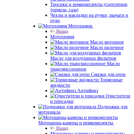
Тросики и ремкомплекты (сцепления,
тормоза, газа)
Чехлы и накладки на ручки, рычаги и
рули
Мотохимия
Назад
Мотохимия
Масло моторное
Масло вилочное
Масло для воздушных фильтров
Масло
трансмиссионное
Смазки для цепи
Тормозные
жидкости
Антифриз
Очистители
и присадки
Подножки для
мотоцикла
Мотошины,камеры и ремкомплекты
Назад
Мотошины,камеры и ремкомплекты