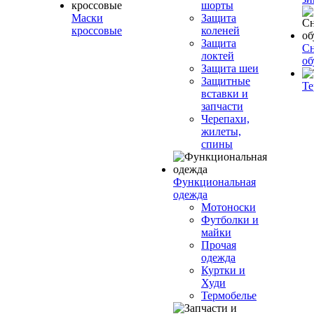
шорты
Маски
Защита
кроссовые
коленей
Защита
Сн
локтей
об
Защита шеи
Защитные
Те
вставки и
запчасти
Черепахи,
жилеты,
спины
Функциональная
одежда
Мотоноски
Футболки и
майки
Прочая
одежда
Куртки и
Худи
Термобелье