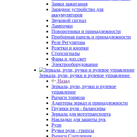
Замки зажигания
Зарядное устройство для
аккумуляторов
Звуковой сигнал
Лампочки
Поворотники и принадлежности
Приборная панель и принадлежности
Реле Регулятора
Розетки и кнопки
Стопсигналы
Фары и доп.свет
Электрооборудование
Зеркала, рули, ручки и рулевое управление
Назад
Зеркала, рули, ручки и рулевое
управление
Рычаги тормоза
Адаптеры зеркал и принадлежности
Грузики руля - балансиры
Зеркала для мототранспорта
Накладки для защиты рук
Рули
Ручки руля - грипсы
Рычаги Сцепления