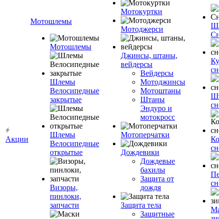
Мотокуртки
Мотошлемы
Ш
Мотоджерси
Сн
Мотошлемы
Джинсы, штаны,
Ку
вейдерсы
сн
Вейдерсы
Шлемы
Мотоджинсы
Велосипедные
Мотоштаны
Ш
закрытые
Штаны
сн
Эндуро и
мотокросс
Шлемы
Мотоперчатки
Акции
К
Велосипедные
сн
открытые
Дождевики
Дождевые
бахилы
Пе
Защита от
сн
Визоры,
дождя
пинлоки,
запчасти
Защита тела
М
Защитные
зи