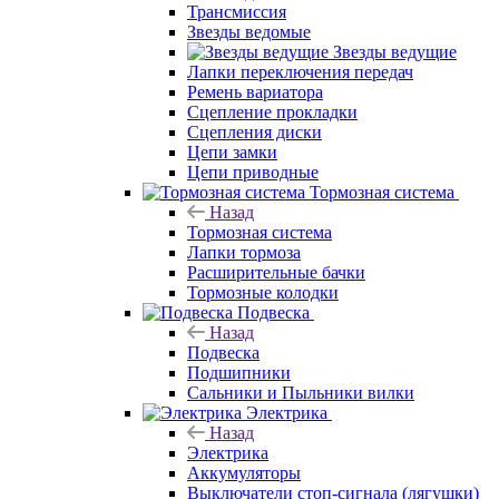
Трансмиссия
Звезды ведомые
Звезды ведущие
Лапки переключения передач
Ремень вариатора
Сцепление прокладки
Сцепления диски
Цепи замки
Цепи приводные
Тормозная система
Назад
Тормозная система
Лапки тормоза
Расширительные бачки
Тормозные колодки
Подвеска
Назад
Подвеска
Подшипники
Сальники и Пыльники вилки
Электрика
Назад
Электрика
Аккумуляторы
Выключатели стоп-сигнала (лягушки)