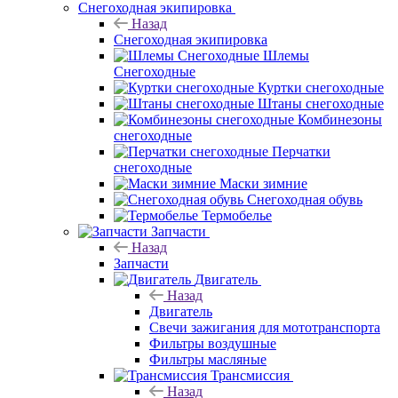
Снегоходная экипировка
Назад
Снегоходная экипировка
Шлемы
Снегоходные
Куртки снегоходные
Штаны снегоходные
Комбинезоны
снегоходные
Перчатки
снегоходные
Маски зимние
Снегоходная обувь
Термобелье
Запчасти
Назад
Запчасти
Двигатель
Назад
Двигатель
Свечи зажигания для мототранспорта
Фильтры воздушные
Фильтры масляные
Трансмиссия
Назад