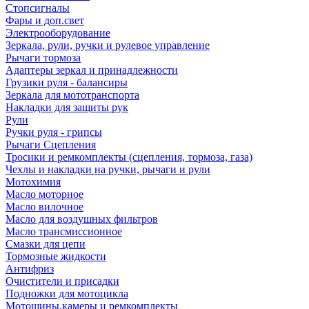
Стопсигналы
Фары и доп.свет
Электрооборудование
Зеркала, рули, ручки и рулевое управление
Рычаги тормоза
Адаптеры зеркал и принадлежности
Грузики руля - балансиры
Зеркала для мототранспорта
Накладки для защиты рук
Рули
Ручки руля - грипсы
Рычаги Сцепления
Тросики и ремкомплекты (сцепления, тормоза, газа)
Чехлы и накладки на ручки, рычаги и рули
Мотохимия
Масло моторное
Масло вилочное
Масло для воздушных фильтров
Масло трансмиссионное
Смазки для цепи
Тормозные жидкости
Антифриз
Очистители и присадки
Подножки для мотоцикла
Мотошины,камеры и ремкомплекты