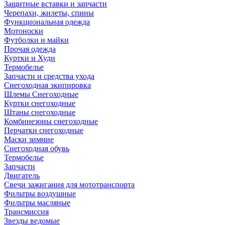
Защитные вставки и запчасти
Черепахи, жилеты, спины
Функциональная одежда
Мотоноски
Футболки и майки
Прочая одежда
Куртки и Худи
Термобелье
Запчасти и средства ухода
Снегоходная экипировка
Шлемы Снегоходные
Куртки снегоходные
Штаны снегоходные
Комбинезоны снегоходные
Перчатки снегоходные
Маски зимние
Снегоходная обувь
Термобелье
Запчасти
Двигатель
Свечи зажигания для мототранспорта
Фильтры воздушные
Фильтры масляные
Трансмиссия
Звезды ведомые