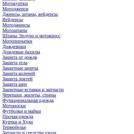
Мотокуртки
Мотоджерси
Джинсы, штаны, вейдерсы
Вейдерсы
Мотоджинсы
Мотоштаны
Штаны Эндуро и мотокросс
Мотоперчатки
Дождевики
Дождевые бахилы
Защита от дождя
Защита тела
Защитные шорты
Защита коленей
Защита локтей
Защита шеи
Защитные вставки и запчасти
Черепахи, жилеты, спины
Функциональная одежда
Мотоноски
Футболки и майки
Прочая одежда
Куртки и Худи
Термобелье
Запчасти и средства ухода