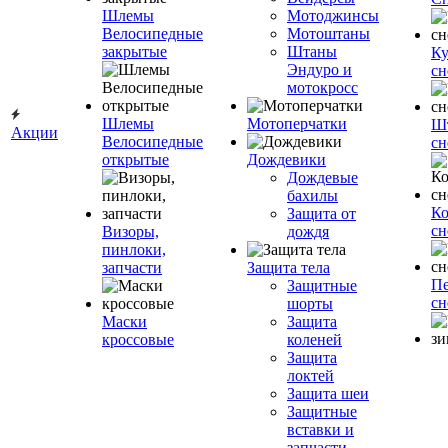
Шлемы
Мотоджинсы
Велосипедные
Мотоштаны
закрытые
Штаны
Ку
Эндуро и
сн
мотокросс
Шлемы
Мотоперчатки
Ш
Акции
Велосипедные
сн
открытые
Дождевики
Дождевые
бахилы
К
Защита от
сн
Визоры,
дождя
пинлоки,
запчасти
Защита тела
Пе
Защитные
сн
шорты
Маски
Защита
кроссовые
коленей
Защита
локтей
Защита шеи
Защитные
вставки и
запчасти