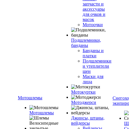
запчасти и
аксессуары
для очков и
масок
Мотоочки
Подшлемники,
банданы
Банданы и
платки
Подшлемники
и утеплители
шеи
Маски для
лица
Мотокуртки
Мотошлемы
Снегохо
Мотоджерси
экипиро
Мотошлемы
Джинсы, штаны,
вейдерсы
Ш
Вейдерсы
Сн