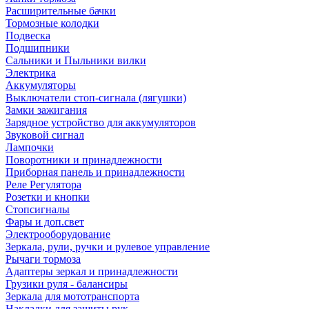
Расширительные бачки
Тормозные колодки
Подвеска
Подшипники
Сальники и Пыльники вилки
Электрика
Аккумуляторы
Выключатели стоп-сигнала (лягушки)
Замки зажигания
Зарядное устройство для аккумуляторов
Звуковой сигнал
Лампочки
Поворотники и принадлежности
Приборная панель и принадлежности
Реле Регулятора
Розетки и кнопки
Стопсигналы
Фары и доп.свет
Электрооборудование
Зеркала, рули, ручки и рулевое управление
Рычаги тормоза
Адаптеры зеркал и принадлежности
Грузики руля - балансиры
Зеркала для мототранспорта
Накладки для защиты рук