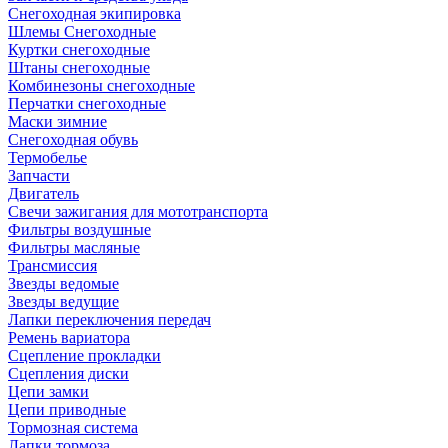
Снегоходная экипировка
Шлемы Снегоходные
Куртки снегоходные
Штаны снегоходные
Комбинезоны снегоходные
Перчатки снегоходные
Маски зимние
Снегоходная обувь
Термобелье
Запчасти
Двигатель
Свечи зажигания для мототранспорта
Фильтры воздушные
Фильтры масляные
Трансмиссия
Звезды ведомые
Звезды ведущие
Лапки переключения передач
Ремень вариатора
Сцепление прокладки
Сцепления диски
Цепи замки
Цепи приводные
Тормозная система
Лапки тормоза