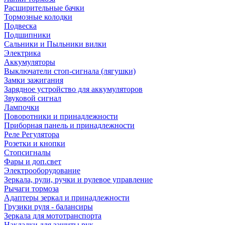
Расширительные бачки
Тормозные колодки
Подвеска
Подшипники
Сальники и Пыльники вилки
Электрика
Аккумуляторы
Выключатели стоп-сигнала (лягушки)
Замки зажигания
Зарядное устройство для аккумуляторов
Звуковой сигнал
Лампочки
Поворотники и принадлежности
Приборная панель и принадлежности
Реле Регулятора
Розетки и кнопки
Стопсигналы
Фары и доп.свет
Электрооборудование
Зеркала, рули, ручки и рулевое управление
Рычаги тормоза
Адаптеры зеркал и принадлежности
Грузики руля - балансиры
Зеркала для мототранспорта
Накладки для защиты рук