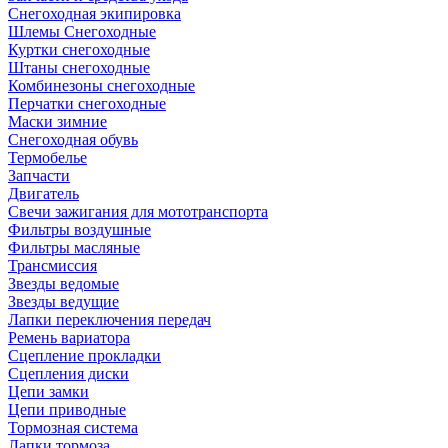
Снегоходная экипировка
Шлемы Снегоходные
Куртки снегоходные
Штаны снегоходные
Комбинезоны снегоходные
Перчатки снегоходные
Маски зимние
Снегоходная обувь
Термобелье
Запчасти
Двигатель
Свечи зажигания для мототранспорта
Фильтры воздушные
Фильтры масляные
Трансмиссия
Звезды ведомые
Звезды ведущие
Лапки переключения передач
Ремень вариатора
Сцепление прокладки
Сцепления диски
Цепи замки
Цепи приводные
Тормозная система
Лапки тормоза