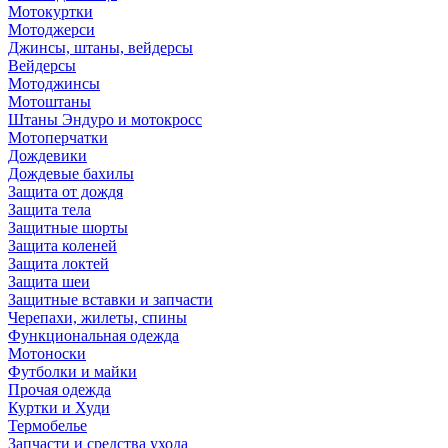
Мотокуртки
Мотоджерси
Джинсы, штаны, вейдерсы
Вейдерсы
Мотоджинсы
Мотоштаны
Штаны Эндуро и мотокросс
Мотоперчатки
Дождевики
Дождевые бахилы
Защита от дождя
Защита тела
Защитные шорты
Защита коленей
Защита локтей
Защита шеи
Защитные вставки и запчасти
Черепахи, жилеты, спины
Функциональная одежда
Мотоноски
Футболки и майки
Прочая одежда
Куртки и Худи
Термобелье
Запчасти и средства ухода