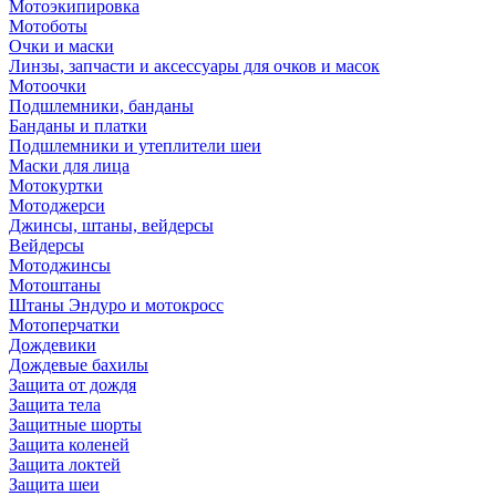
Мотоэкипировка
Мотоботы
Очки и маски
Линзы, запчасти и аксессуары для очков и масок
Мотоочки
Подшлемники, банданы
Банданы и платки
Подшлемники и утеплители шеи
Маски для лица
Мотокуртки
Мотоджерси
Джинсы, штаны, вейдерсы
Вейдерсы
Мотоджинсы
Мотоштаны
Штаны Эндуро и мотокросс
Мотоперчатки
Дождевики
Дождевые бахилы
Защита от дождя
Защита тела
Защитные шорты
Защита коленей
Защита локтей
Защита шеи