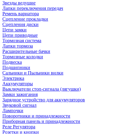
Звезды ведущие
Лапки переключения передач
Ремень вариатора
Сцепление прокладки
Сцепления диски
Цепи замки
Цепи приводные
Тормозная система
Лапки тормоза
Расширительные бачки
Тормозные колодки
Подвеска
Подшипники
Сальники и Пыльники вилки
Электрика
Аккумуляторы
Выключатели стоп-сигнала (лягушки)
Замки зажигания
Зарядное устройство для аккумуляторов
Звуковой сигнал
Лампочки
Поворотники и принадлежности
Приборная панель и принадлежности
Реле Регулятора
Розетки и кнопки