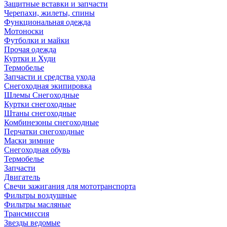
Защитные вставки и запчасти
Черепахи, жилеты, спины
Функциональная одежда
Мотоноски
Футболки и майки
Прочая одежда
Куртки и Худи
Термобелье
Запчасти и средства ухода
Снегоходная экипировка
Шлемы Снегоходные
Куртки снегоходные
Штаны снегоходные
Комбинезоны снегоходные
Перчатки снегоходные
Маски зимние
Снегоходная обувь
Термобелье
Запчасти
Двигатель
Свечи зажигания для мототранспорта
Фильтры воздушные
Фильтры масляные
Трансмиссия
Звезды ведомые