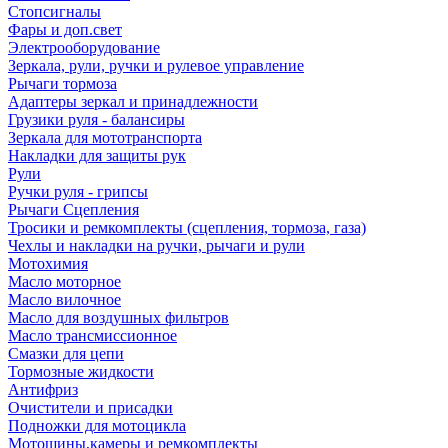
Стопсигналы
Фары и доп.свет
Электрооборудование
Зеркала, рули, ручки и рулевое управление
Рычаги тормоза
Адаптеры зеркал и принадлежности
Грузики руля - балансиры
Зеркала для мототранспорта
Накладки для защиты рук
Рули
Ручки руля - грипсы
Рычаги Сцепления
Тросики и ремкомплекты (сцепления, тормоза, газа)
Чехлы и накладки на ручки, рычаги и рули
Мотохимия
Масло моторное
Масло вилочное
Масло для воздушных фильтров
Масло трансмиссионное
Смазки для цепи
Тормозные жидкости
Антифриз
Очистители и присадки
Подножки для мотоцикла
Мотошины,камеры и ремкомплекты