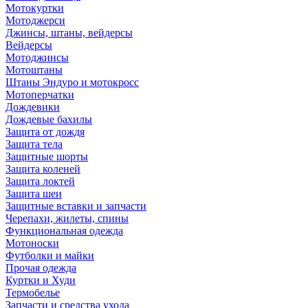
Мотокуртки
Мотоджерси
Джинсы, штаны, вейдерсы
Вейдерсы
Мотоджинсы
Мотоштаны
Штаны Эндуро и мотокросс
Мотоперчатки
Дождевики
Дождевые бахилы
Защита от дождя
Защита тела
Защитные шорты
Защита коленей
Защита локтей
Защита шеи
Защитные вставки и запчасти
Черепахи, жилеты, спины
Функциональная одежда
Мотоноски
Футболки и майки
Прочая одежда
Куртки и Худи
Термобелье
Запчасти и средства ухода