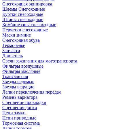
Снегоходная экипировка
Шлемы Снегоходные
Куртки снегоходные
Штаны снегоходные
Комбинезоны снегоходные
Перчатки снегоходные
Маски зимние
Снегоходная обувь
Термобелье
Запчасти
Двигатель
Свечи зажигания для мототранспорта
Фильтры воздушные
Фильтры масляные
Трансмиссия
Звезды ведомые
Звезды ведущие
Лапки переключения передач
Ремень вариатора
Сцепление прокладки
Сцепления диски
Цепи замки
Цепи приводные
Тормозная система
Лапки тормоза