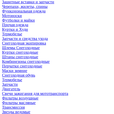
Защитные вставки и запчасти
Черепахи, жилеты, спины
Функциональная одежда
Мотоноски
Футболки и майки
Прочая одежда
Куртки и Худи
Термобелье
Запчасти и средства ухода
Снегоходная экипировка
Шлемы Снегоходные
Куртки снегоходные
Штаны снегоходные
Комбинезоны снегоходные
Перчатки снегоходные
Маски зимние
Снегоходная обувь
Термобелье
Запчасти
Двигатель
Свечи зажигания для мототранспорта
Фильтры воздушные
Фильтры масляные
Трансмиссия
Звезды ведомые