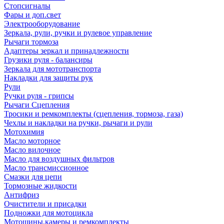
Стопсигналы
Фары и доп.свет
Электрооборудование
Зеркала, рули, ручки и рулевое управление
Рычаги тормоза
Адаптеры зеркал и принадлежности
Грузики руля - балансиры
Зеркала для мототранспорта
Накладки для защиты рук
Рули
Ручки руля - грипсы
Рычаги Сцепления
Тросики и ремкомплекты (сцепления, тормоза, газа)
Чехлы и накладки на ручки, рычаги и рули
Мотохимия
Масло моторное
Масло вилочное
Масло для воздушных фильтров
Масло трансмиссионное
Смазки для цепи
Тормозные жидкости
Антифриз
Очистители и присадки
Подножки для мотоцикла
Мотошины,камеры и ремкомплекты