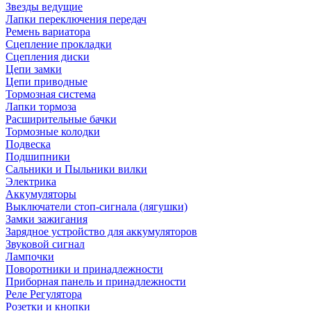
Звезды ведущие
Лапки переключения передач
Ремень вариатора
Сцепление прокладки
Сцепления диски
Цепи замки
Цепи приводные
Тормозная система
Лапки тормоза
Расширительные бачки
Тормозные колодки
Подвеска
Подшипники
Сальники и Пыльники вилки
Электрика
Аккумуляторы
Выключатели стоп-сигнала (лягушки)
Замки зажигания
Зарядное устройство для аккумуляторов
Звуковой сигнал
Лампочки
Поворотники и принадлежности
Приборная панель и принадлежности
Реле Регулятора
Розетки и кнопки