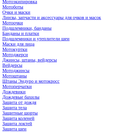
Мотоэкипировка
Мотоботы
Очки и маски
Линзы, запчасти и аксессуары для очков и масок
Мотоочки
Подшлемники, банданы
Банданы и платки
Подшлемники и утеплители шеи
Маски для лица
Мотокуртки
Мотоджерси
Джинсы, штаны, вейдерсы
Вейдерсы
Мотоджинсы
Мотоштаны
Штаны Эндуро и мотокросс
Мотоперчатки
Дождевики
Дождевые бахилы
Защита от дождя
Защита тела
Защитные шорты
Защита коленей
Защита локтей
Защита шеи