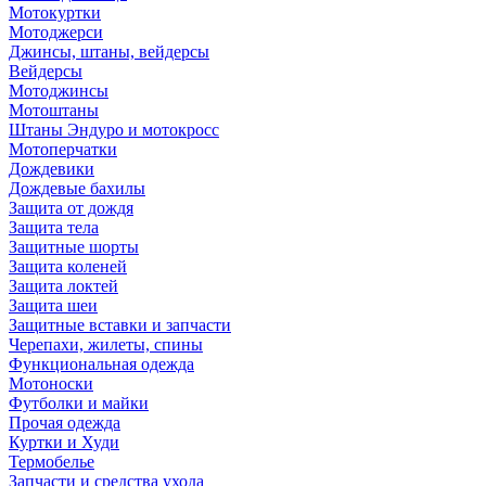
Мотокуртки
Мотоджерси
Джинсы, штаны, вейдерсы
Вейдерсы
Мотоджинсы
Мотоштаны
Штаны Эндуро и мотокросс
Мотоперчатки
Дождевики
Дождевые бахилы
Защита от дождя
Защита тела
Защитные шорты
Защита коленей
Защита локтей
Защита шеи
Защитные вставки и запчасти
Черепахи, жилеты, спины
Функциональная одежда
Мотоноски
Футболки и майки
Прочая одежда
Куртки и Худи
Термобелье
Запчасти и средства ухода