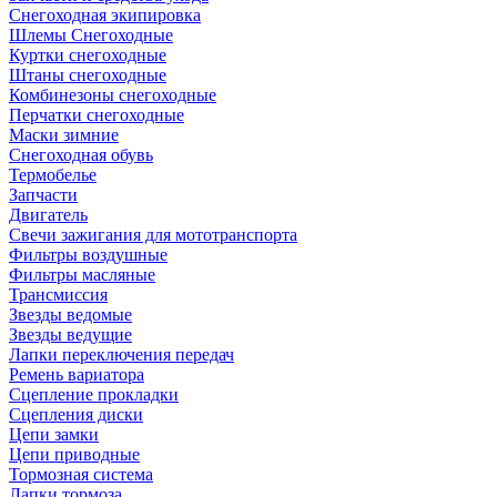
Снегоходная экипировка
Шлемы Снегоходные
Куртки снегоходные
Штаны снегоходные
Комбинезоны снегоходные
Перчатки снегоходные
Маски зимние
Снегоходная обувь
Термобелье
Запчасти
Двигатель
Свечи зажигания для мототранспорта
Фильтры воздушные
Фильтры масляные
Трансмиссия
Звезды ведомые
Звезды ведущие
Лапки переключения передач
Ремень вариатора
Сцепление прокладки
Сцепления диски
Цепи замки
Цепи приводные
Тормозная система
Лапки тормоза