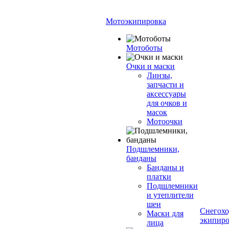
Мотоэкипировка
Мотоботы
Очки и маски
Линзы,
запчасти и
аксессуары
для очков и
масок
Мотоочки
Подшлемники,
банданы
Банданы и
платки
Подшлемники
и утеплители
шеи
Снегохо
Маски для
экипиро
лица