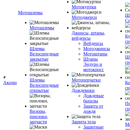
Мотокуртки
Мотошлемы
Ш
Мотоджерси
Сн
Мотошлемы
Джинсы, штаны,
Ку
вейдерсы
сн
Вейдерсы
Шлемы
Мотоджинсы
Велосипедные
Мотоштаны
Ш
закрытые
Штаны
сн
Эндуро и
мотокросс
Шлемы
Мотоперчатки
Акции
К
Велосипедные
сн
открытые
Дождевики
Дождевые
бахилы
Пе
Защита от
сн
Визоры,
дождя
пинлоки,
запчасти
Защита тела
М
Защитные
зи