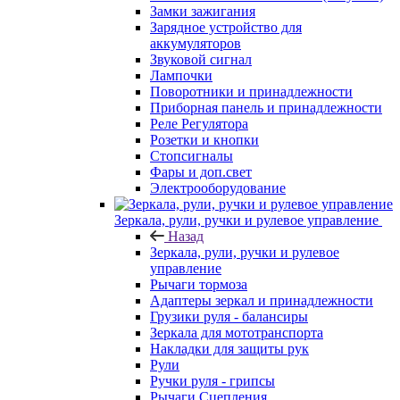
Замки зажигания
Зарядное устройство для
аккумуляторов
Звуковой сигнал
Лампочки
Поворотники и принадлежности
Приборная панель и принадлежности
Реле Регулятора
Розетки и кнопки
Стопсигналы
Фары и доп.свет
Электрооборудование
Зеркала, рули, ручки и рулевое управление
Назад
Зеркала, рули, ручки и рулевое
управление
Рычаги тормоза
Адаптеры зеркал и принадлежности
Грузики руля - балансиры
Зеркала для мототранспорта
Накладки для защиты рук
Рули
Ручки руля - грипсы
Рычаги Сцепления