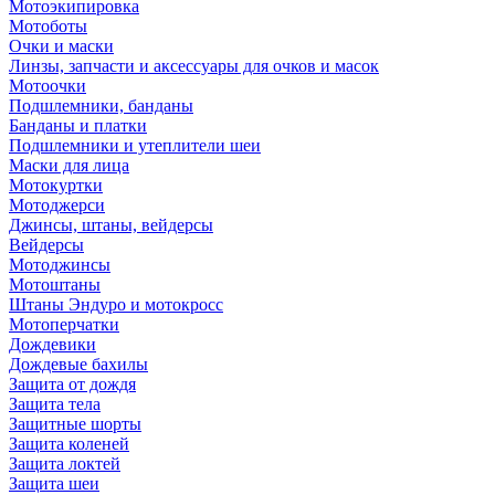
Мотоэкипировка
Мотоботы
Очки и маски
Линзы, запчасти и аксессуары для очков и масок
Мотоочки
Подшлемники, банданы
Банданы и платки
Подшлемники и утеплители шеи
Маски для лица
Мотокуртки
Мотоджерси
Джинсы, штаны, вейдерсы
Вейдерсы
Мотоджинсы
Мотоштаны
Штаны Эндуро и мотокросс
Мотоперчатки
Дождевики
Дождевые бахилы
Защита от дождя
Защита тела
Защитные шорты
Защита коленей
Защита локтей
Защита шеи