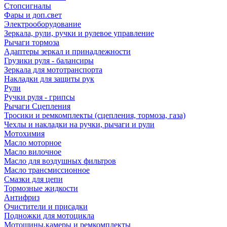
Стопсигналы
Фары и доп.свет
Электрооборудование
Зеркала, рули, ручки и рулевое управление
Рычаги тормоза
Адаптеры зеркал и принадлежности
Грузики руля - балансиры
Зеркала для мототранспорта
Накладки для защиты рук
Рули
Ручки руля - грипсы
Рычаги Сцепления
Тросики и ремкомплекты (сцепления, тормоза, газа)
Чехлы и накладки на ручки, рычаги и рули
Мотохимия
Масло моторное
Масло вилочное
Масло для воздушных фильтров
Масло трансмиссионное
Смазки для цепи
Тормозные жидкости
Антифриз
Очистители и присадки
Подножки для мотоцикла
Мотошины,камеры и ремкомплекты