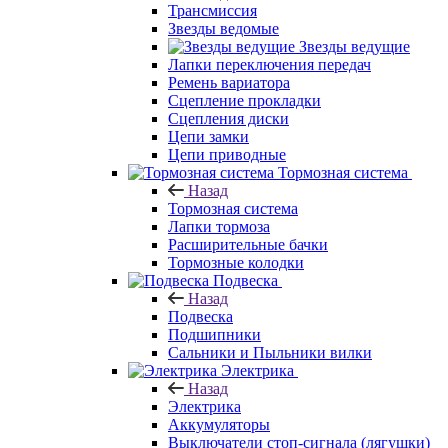
Трансмиссия
Звезды ведомые
Звезды ведущие
Лапки переключения передач
Ремень вариатора
Сцепление прокладки
Сцепления диски
Цепи замки
Цепи приводные
Тормозная система
Назад
Тормозная система
Лапки тормоза
Расширительные бачки
Тормозные колодки
Подвеска
Назад
Подвеска
Подшипники
Сальники и Пыльники вилки
Электрика
Назад
Электрика
Аккумуляторы
Выключатели стоп-сигнала (лягушки)