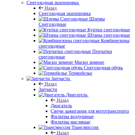
Снегоходная экипировка
Назад
Снегоходная экипировка
Шлемы
Снегоходные
Куртки снегоходные
Штаны снегоходные
Комбинезоны
снегоходные
Перчатки
снегоходные
Маски зимние
Снегоходная обувь
Термобелье
Запчасти
Назад
Запчасти
Двигатель
Назад
Двигатель
Свечи зажигания для мототранспорта
Фильтры воздушные
Фильтры масляные
Трансмиссия
Назад