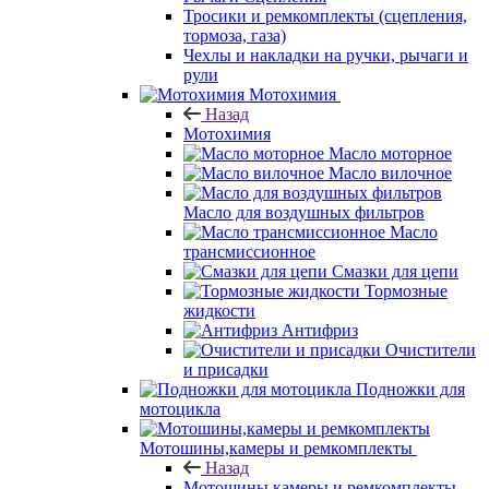
Тросики и ремкомплекты (сцепления,
тормоза, газа)
Чехлы и накладки на ручки, рычаги и
рули
Мотохимия
Назад
Мотохимия
Масло моторное
Масло вилочное
Масло для воздушных фильтров
Масло
трансмиссионное
Смазки для цепи
Тормозные
жидкости
Антифриз
Очистители
и присадки
Подножки для
мотоцикла
Мотошины,камеры и ремкомплекты
Назад
Мотошины,камеры и ремкомплекты