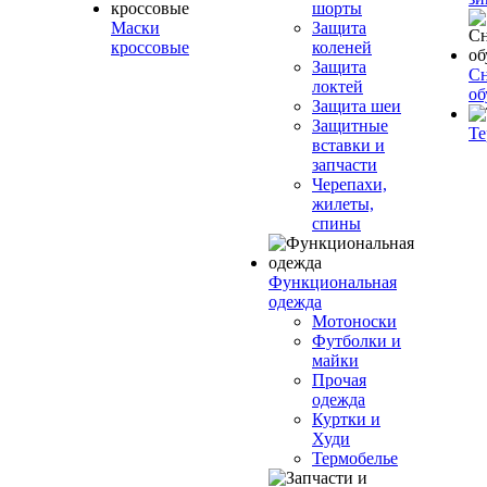
шорты
Маски
Защита
кроссовые
коленей
Защита
Сн
локтей
об
Защита шеи
Защитные
Те
вставки и
запчасти
Черепахи,
жилеты,
спины
Функциональная
одежда
Мотоноски
Футболки и
майки
Прочая
одежда
Куртки и
Худи
Термобелье