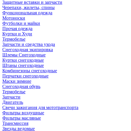
Защитные вставки и запчасти
Черепахи, жилеты, спины
Функциональная одежда
Мотоноски
Футболки и майки
Прочая одежда
Куртки и Худи
Термобелье
Запчасти и средства ухода
Снегоходная экипировка
Шлемы Снегоходные
Куртки снегоходные
Штаны снегоходные
Комбинезоны снегоходные
Перчатки снегоходные
Маски зимние
Снегоходная обувь
Термобелье
Запчасти
Двигатель
Свечи зажигания для мототранспорта
Фильтры воздушные
Фильтры масляные
Трансмиссия
Звезды ведомые