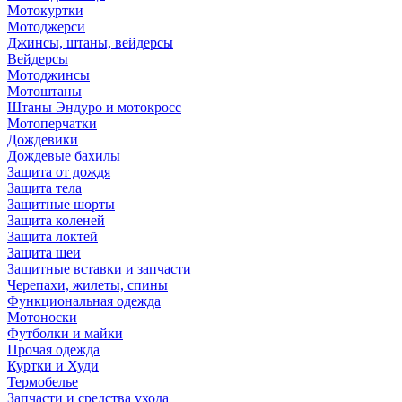
Мотокуртки
Мотоджерси
Джинсы, штаны, вейдерсы
Вейдерсы
Мотоджинсы
Мотоштаны
Штаны Эндуро и мотокросс
Мотоперчатки
Дождевики
Дождевые бахилы
Защита от дождя
Защита тела
Защитные шорты
Защита коленей
Защита локтей
Защита шеи
Защитные вставки и запчасти
Черепахи, жилеты, спины
Функциональная одежда
Мотоноски
Футболки и майки
Прочая одежда
Куртки и Худи
Термобелье
Запчасти и средства ухода