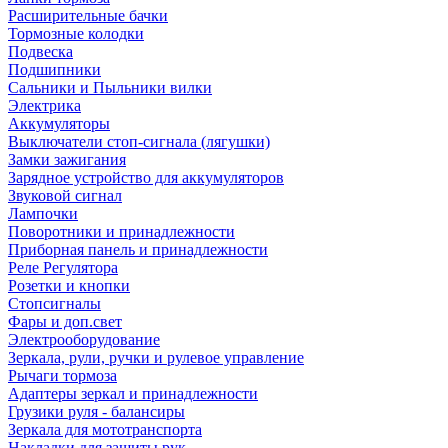
Расширительные бачки
Тормозные колодки
Подвеска
Подшипники
Сальники и Пыльники вилки
Электрика
Аккумуляторы
Выключатели стоп-сигнала (лягушки)
Замки зажигания
Зарядное устройство для аккумуляторов
Звуковой сигнал
Лампочки
Поворотники и принадлежности
Приборная панель и принадлежности
Реле Регулятора
Розетки и кнопки
Стопсигналы
Фары и доп.свет
Электрооборудование
Зеркала, рули, ручки и рулевое управление
Рычаги тормоза
Адаптеры зеркал и принадлежности
Грузики руля - балансиры
Зеркала для мототранспорта
Накладки для защиты рук