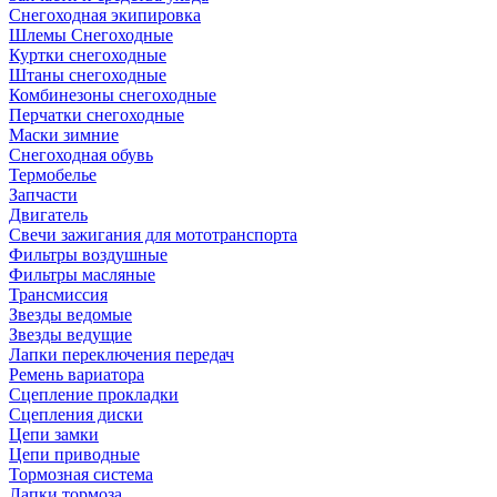
Снегоходная экипировка
Шлемы Снегоходные
Куртки снегоходные
Штаны снегоходные
Комбинезоны снегоходные
Перчатки снегоходные
Маски зимние
Снегоходная обувь
Термобелье
Запчасти
Двигатель
Свечи зажигания для мототранспорта
Фильтры воздушные
Фильтры масляные
Трансмиссия
Звезды ведомые
Звезды ведущие
Лапки переключения передач
Ремень вариатора
Сцепление прокладки
Сцепления диски
Цепи замки
Цепи приводные
Тормозная система
Лапки тормоза