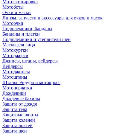
Мотоэкипировка
Мотоботы
Очки и маски
Линзы, запчасти и аксессуары для очков и масок
Мотоочки
Подшлемники, банданы
Банданы и платки
Подшлемники и утеплители шеи
Маски для лица
Мотокуртки
Мотоджерси
Джинсы, штаны, вейдерсы
Вейдерсы
Мотоджинсы
Мотоштаны
Штаны Эндуро и мотокросс
Мотоперчатки
Дождевики
Дождевые бахилы
Защита от дождя
Защита тела
Защитные шорты
Защита коленей
Защита локтей
Защита шеи