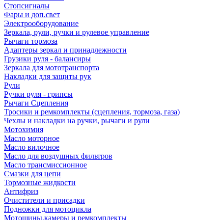
Стопсигналы
Фары и доп.свет
Электрооборудование
Зеркала, рули, ручки и рулевое управление
Рычаги тормоза
Адаптеры зеркал и принадлежности
Грузики руля - балансиры
Зеркала для мототранспорта
Накладки для защиты рук
Рули
Ручки руля - грипсы
Рычаги Сцепления
Тросики и ремкомплекты (сцепления, тормоза, газа)
Чехлы и накладки на ручки, рычаги и рули
Мотохимия
Масло моторное
Масло вилочное
Масло для воздушных фильтров
Масло трансмиссионное
Смазки для цепи
Тормозные жидкости
Антифриз
Очистители и присадки
Подножки для мотоцикла
Мотошины,камеры и ремкомплекты