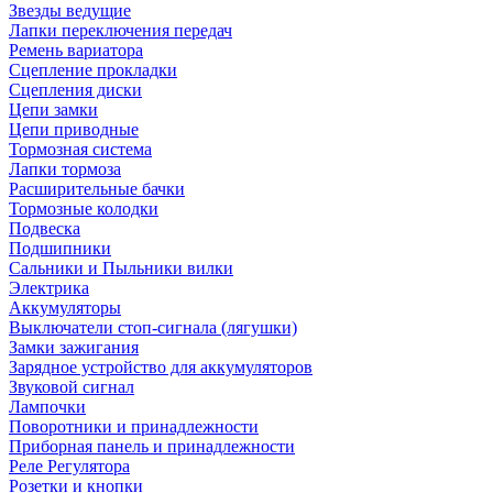
Звезды ведущие
Лапки переключения передач
Ремень вариатора
Сцепление прокладки
Сцепления диски
Цепи замки
Цепи приводные
Тормозная система
Лапки тормоза
Расширительные бачки
Тормозные колодки
Подвеска
Подшипники
Сальники и Пыльники вилки
Электрика
Аккумуляторы
Выключатели стоп-сигнала (лягушки)
Замки зажигания
Зарядное устройство для аккумуляторов
Звуковой сигнал
Лампочки
Поворотники и принадлежности
Приборная панель и принадлежности
Реле Регулятора
Розетки и кнопки