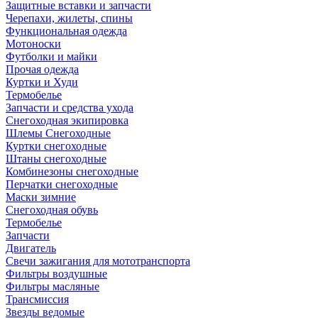
Защитные вставки и запчасти
Черепахи, жилеты, спины
Функциональная одежда
Мотоноски
Футболки и майки
Прочая одежда
Куртки и Худи
Термобелье
Запчасти и средства ухода
Снегоходная экипировка
Шлемы Снегоходные
Куртки снегоходные
Штаны снегоходные
Комбинезоны снегоходные
Перчатки снегоходные
Маски зимние
Снегоходная обувь
Термобелье
Запчасти
Двигатель
Свечи зажигания для мототранспорта
Фильтры воздушные
Фильтры масляные
Трансмиссия
Звезды ведомые