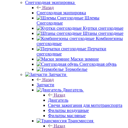
Снегоходная экипировка
Назад
Снегоходная экипировка
Шлемы
Снегоходные
Куртки снегоходные
Штаны снегоходные
Комбинезоны
снегоходные
Перчатки
снегоходные
Маски зимние
Снегоходная обувь
Термобелье
Запчасти
Назад
Запчасти
Двигатель
Назад
Двигатель
Свечи зажигания для мототранспорта
Фильтры воздушные
Фильтры масляные
Трансмиссия
Назад