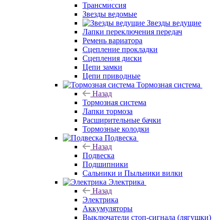
Трансмиссия
Звезды ведомые
Звезды ведущие
Лапки переключения передач
Ремень вариатора
Сцепление прокладки
Сцепления диски
Цепи замки
Цепи приводные
Тормозная система
Назад
Тормозная система
Лапки тормоза
Расширительные бачки
Тормозные колодки
Подвеска
Назад
Подвеска
Подшипники
Сальники и Пыльники вилки
Электрика
Назад
Электрика
Аккумуляторы
Выключатели стоп-сигнала (лягушки)