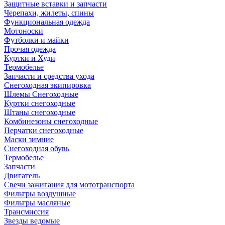
Защитные вставки и запчасти
Черепахи, жилеты, спины
Функциональная одежда
Мотоноски
Футболки и майки
Прочая одежда
Куртки и Худи
Термобелье
Запчасти и средства ухода
Снегоходная экипировка
Шлемы Снегоходные
Куртки снегоходные
Штаны снегоходные
Комбинезоны снегоходные
Перчатки снегоходные
Маски зимние
Снегоходная обувь
Термобелье
Запчасти
Двигатель
Свечи зажигания для мототранспорта
Фильтры воздушные
Фильтры масляные
Трансмиссия
Звезды ведомые