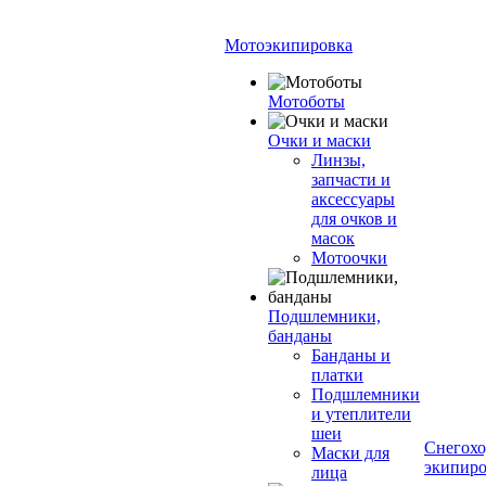
Мотоэкипировка
Мотоботы
Очки и маски
Линзы,
запчасти и
аксессуары
для очков и
масок
Мотоочки
Подшлемники,
банданы
Банданы и
платки
Подшлемники
и утеплители
шеи
Снегохо
Маски для
экипиро
лица