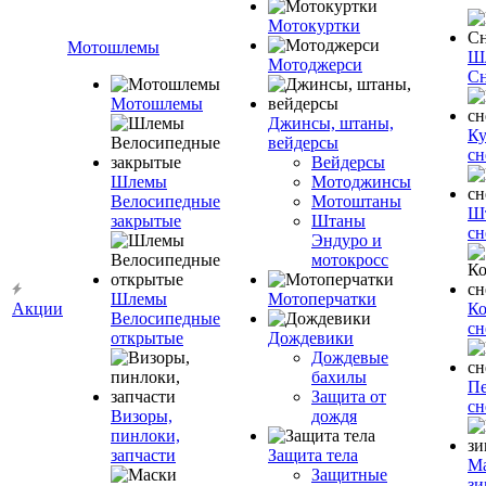
Мотокуртки
Мотошлемы
Ш
Мотоджерси
Сн
Мотошлемы
Джинсы, штаны,
Ку
вейдерсы
сн
Вейдерсы
Шлемы
Мотоджинсы
Велосипедные
Мотоштаны
Ш
закрытые
Штаны
сн
Эндуро и
мотокросс
Шлемы
Мотоперчатки
Акции
К
Велосипедные
сн
открытые
Дождевики
Дождевые
бахилы
Пе
Защита от
сн
Визоры,
дождя
пинлоки,
запчасти
Защита тела
М
Защитные
зи