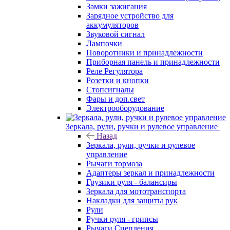
Замки зажигания
Зарядное устройство для
аккумуляторов
Звуковой сигнал
Лампочки
Поворотники и принадлежности
Приборная панель и принадлежности
Реле Регулятора
Розетки и кнопки
Стопсигналы
Фары и доп.свет
Электрооборудование
Зеркала, рули, ручки и рулевое управление
Назад
Зеркала, рули, ручки и рулевое
управление
Рычаги тормоза
Адаптеры зеркал и принадлежности
Грузики руля - балансиры
Зеркала для мототранспорта
Накладки для защиты рук
Рули
Ручки руля - грипсы
Рычаги Сцепления