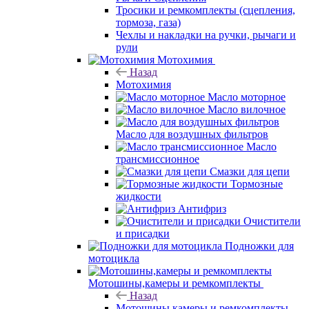
Тросики и ремкомплекты (сцепления,
тормоза, газа)
Чехлы и накладки на ручки, рычаги и
рули
Мотохимия
Назад
Мотохимия
Масло моторное
Масло вилочное
Масло для воздушных фильтров
Масло
трансмиссионное
Смазки для цепи
Тормозные
жидкости
Антифриз
Очистители
и присадки
Подножки для
мотоцикла
Мотошины,камеры и ремкомплекты
Назад
Мотошины,камеры и ремкомплекты