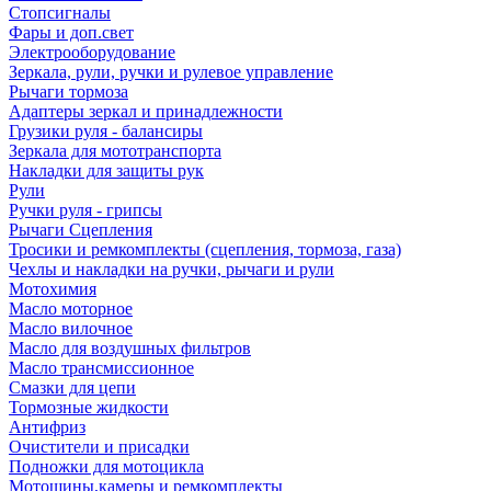
Стопсигналы
Фары и доп.свет
Электрооборудование
Зеркала, рули, ручки и рулевое управление
Рычаги тормоза
Адаптеры зеркал и принадлежности
Грузики руля - балансиры
Зеркала для мототранспорта
Накладки для защиты рук
Рули
Ручки руля - грипсы
Рычаги Сцепления
Тросики и ремкомплекты (сцепления, тормоза, газа)
Чехлы и накладки на ручки, рычаги и рули
Мотохимия
Масло моторное
Масло вилочное
Масло для воздушных фильтров
Масло трансмиссионное
Смазки для цепи
Тормозные жидкости
Антифриз
Очистители и присадки
Подножки для мотоцикла
Мотошины,камеры и ремкомплекты