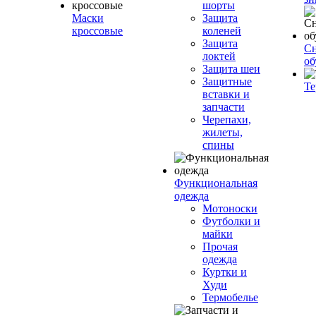
шорты
Маски
Защита
кроссовые
коленей
Защита
Сн
локтей
об
Защита шеи
Защитные
Те
вставки и
запчасти
Черепахи,
жилеты,
спины
Функциональная
одежда
Мотоноски
Футболки и
майки
Прочая
одежда
Куртки и
Худи
Термобелье