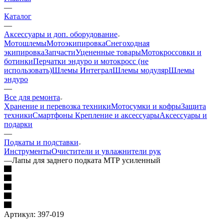
—
Каталог
—
Аксессуары и доп. оборудование
Мотошлемы
Мотоэкипировка
Снегоходная
экипировка
Запчасти
Уцененные товары
Мотокроссовки и
ботинки
Перчатки эндуро и мотокросс (не
использовать)
Шлемы Интеграл
Шлемы модуляр
Шлемы
эндуро
—
Все для ремонта
Хранение и перевозка техники
Мотосумки и кофры
Защита
техники
Смартфоны Крепление и аксессуары
Аксессуары и
подарки
—
Подкаты и подставки
Инструменты
Очистители и увлажнители рук
—
Лапы для заднего подката МТР усиленный
Артикул:
397-019