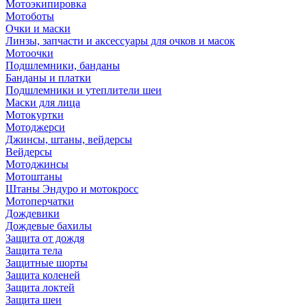
Мотоэкипировка
Мотоботы
Очки и маски
Линзы, запчасти и аксессуары для очков и масок
Мотоочки
Подшлемники, банданы
Банданы и платки
Подшлемники и утеплители шеи
Маски для лица
Мотокуртки
Мотоджерси
Джинсы, штаны, вейдерсы
Вейдерсы
Мотоджинсы
Мотоштаны
Штаны Эндуро и мотокросс
Мотоперчатки
Дождевики
Дождевые бахилы
Защита от дождя
Защита тела
Защитные шорты
Защита коленей
Защита локтей
Защита шеи