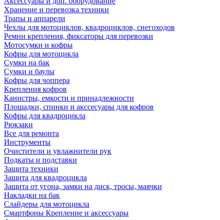
Аксессуары и доп. оборудование
Хранение и перевозка техники
Трапы и аппарели
Чехлы для мотоциклов, квадроциклов, снегоходов
Ремни крепления, фиксаторы для перевозки
Мотосумки и кофры
Кофры для мотоцикла
Сумки на бак
Сумки и баулы
Кофры для чоппера
Крепления кофров
Канистры, емкости и принадлежности
Площадки, спинки и акссесуары для кофров
Кофры для квадроцикла
Рюкзаки
Все для ремонта
Инструменты
Очистители и увлажнители рук
Подкаты и подставки
Защита техники
Защита для квадроцикла
Защита от угона, замки на диск, тросы, маячки
Накладки на бак
Слайдеры для мотоцикла
Смартфоны Крепление и аксессуары