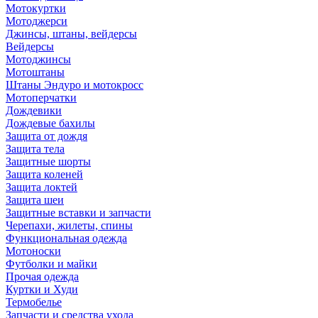
Мотокуртки
Мотоджерси
Джинсы, штаны, вейдерсы
Вейдерсы
Мотоджинсы
Мотоштаны
Штаны Эндуро и мотокросс
Мотоперчатки
Дождевики
Дождевые бахилы
Защита от дождя
Защита тела
Защитные шорты
Защита коленей
Защита локтей
Защита шеи
Защитные вставки и запчасти
Черепахи, жилеты, спины
Функциональная одежда
Мотоноски
Футболки и майки
Прочая одежда
Куртки и Худи
Термобелье
Запчасти и средства ухода