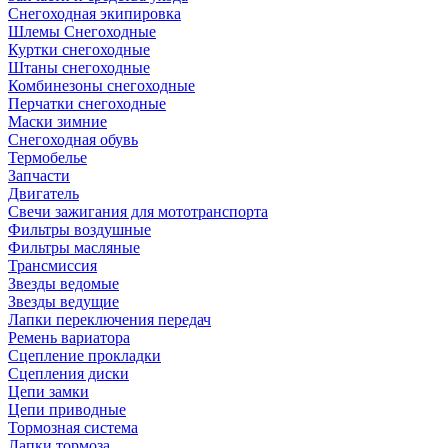
Снегоходная экипировка
Шлемы Снегоходные
Куртки снегоходные
Штаны снегоходные
Комбинезоны снегоходные
Перчатки снегоходные
Маски зимние
Снегоходная обувь
Термобелье
Запчасти
Двигатель
Свечи зажигания для мототранспорта
Фильтры воздушные
Фильтры масляные
Трансмиссия
Звезды ведомые
Звезды ведущие
Лапки переключения передач
Ремень вариатора
Сцепление прокладки
Сцепления диски
Цепи замки
Цепи приводные
Тормозная система
Лапки тормоза