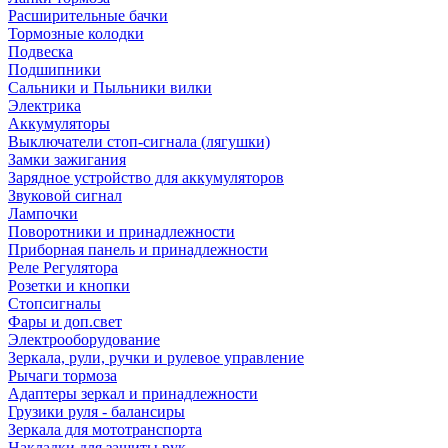
Расширительные бачки
Тормозные колодки
Подвеска
Подшипники
Сальники и Пыльники вилки
Электрика
Аккумуляторы
Выключатели стоп-сигнала (лягушки)
Замки зажигания
Зарядное устройство для аккумуляторов
Звуковой сигнал
Лампочки
Поворотники и принадлежности
Приборная панель и принадлежности
Реле Регулятора
Розетки и кнопки
Стопсигналы
Фары и доп.свет
Электрооборудование
Зеркала, рули, ручки и рулевое управление
Рычаги тормоза
Адаптеры зеркал и принадлежности
Грузики руля - балансиры
Зеркала для мототранспорта
Накладки для защиты рук